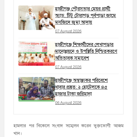
হাজীগঞ্জ পৌরসভার মেয়র প্রার্থী
অ্যাড. টিটু টোরাগড় পূর্বপাড়া জামে
মসজিদে জুমা আদায়
07 August 2026
হাজীগঞ্জে শিক্ষার্থীদের লেখাপড়ার
মানোন্নয়নে ও উপস্থিতি নিশ্চিতকরণে
অভিভাবক সমাবেশ
07 August 2026
হাজীগঞ্জে অস্বাস্থ্যকর পরিবেশে
খাবার প্রস্তুত: ২ হোটেলকে ৪৫
হাজার টাকা জরিমানা
06 August 2026
হামলার পর বিকেলে সংবাদ সম্মেলন করেন ভুক্তভোগী আজম
খান।