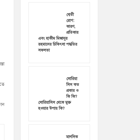
শ্বেতী
রোগ:
কারণ,
প্রতিকার
এবং হাকীম মিজানুর
রহমানের চিকিৎসা পদ্ধতির
সফলতা
্তা
সোরিয়া
িতে
সিস কত
প্রকার ও
কি কি?
সোরিয়াসিস থেকে মুক্ত
কোন
হওয়ার উপায় কি?
মানসিক