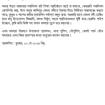
সভায় ঈদুল আজাহার গবাদিপশু হাট শিক্ষা প্রতিষ্ঠানে মাঠে না বসানো, কোরবানি গবাদিপশু
রোগনির্ণয় করা, ঈদে মানুষ কালিপুর মেঘনা নদীতে ট্রলার দিয়ে নির্বিঘ্নে পারাপারের করতে
পারে, কুকুর ও সাপের কাটার ভ্যাকসিন পর্যাপ্ত মজুদ রাখা, সরকারি ভাবে মেঘনা নদী ডেজিং
করে বালু উত্তোলন বিষয়াদি, মাদক নির্মুল, সড়ক প্রতিবন্ধকতা সৃষ্টি করে ড্রেসিং পাইপ
উচ্ছেদ, কৃষি জমি বিনষ্ট সহ নানান সমস্যা তুলে ধরে বক্তব্য।
এসব সমস্যা নিরসনে উপজেলা প্রশাসন, থানা পুলিশ, নৌপুলিশ, কোস্ট গার্ড যৌথ
সমন্বয়ে এসব বিষয় ব্যবস্হার জন্য অনুরোধ জানান বক্তারা।
প্রকাশিত : বুধবার, ২০ মে ২০২৬ খ্রি.