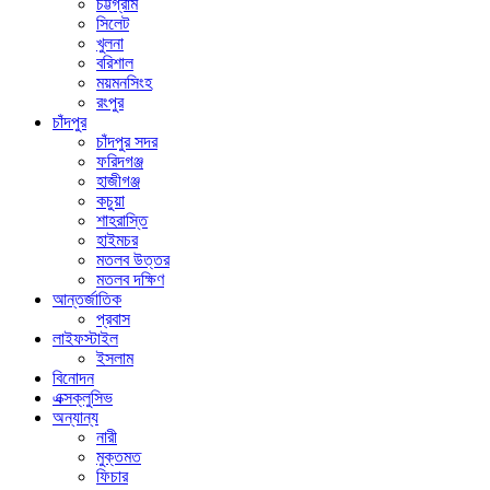
চট্টগ্রাম
সিলেট
খুলনা
বরিশাল
ময়মনসিংহ
রংপুর
চাঁদপুর
চাঁদপুর সদর
ফরিদগঞ্জ
হাজীগঞ্জ
কচুয়া
শাহরাস্তি
হাইমচর
মতলব উত্তর
মতলব দক্ষিণ
আন্তর্জাতিক
প্রবাস
লাইফস্টাইল
ইসলাম
বিনোদন
এক্সক্লুসিভ
অন্যান্য
নারী
মুক্তমত
ফিচার