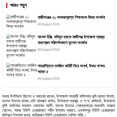
আরও পড়ুন
হাজীগঞ্জের ২১ অবসরপ্রাপ্ত শিক্ষককে বিদায় সংবর্ধনা
08 August 2026
সাংসদ ইঞ্জি. মমিনুল হককে হাজীগঞ্জ উপজেলা স্বাস্থ্য
কমপ্লেক্স পরিদর্শনকালে ফুলেল সংবর্ধনা
08 August 2026
শাহরাস্তিতে মসজিদ কমিটি নিয়ে সংঘর্ষ, উভয় পক্ষের
আহত ৫
08 August 2026
সভায় উপস্থিত ছিলেন ও বক্তব্য রাখেন, উপজেলা সহকারী কমিশনার ভূমি রহমত উল্লা,
মতলব উত্তর থানার ওসি কামরুল হাসান, উপজেলা স্বাস্থ্য ও প.প. কর্মকর্তা, উপজেলা
কৃষি অফিসার ফয়সাল মোহাম্মদ আলী, মতলব উত্তর প্রেসক্লাবের সভাপতি ফারুক
হোসেন, গজরা ইউপি চেয়ারম্যান শহীদ উল্লাহ প্রধান, এখলাসপুর ইউপি চেয়ারম্যান
মফিজুল ইসলামা মুন্না, জহিরাবাদ ইউপি চেয়ারম্যান সেলিম গাজি।