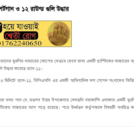
ানী লিমিটেডের মরণোত্তর চেক বিতরণ
্টগান ও ১২ রাউন্ড গুলি উদ্ধার
ই গণঅভ্যুত্থানের সকল শহীদকে স্মরণ
য়ানের মুরগির খামারের ঝোপের ভেতরে ফেলে রাখা একটি প্লাস্টিকের বাজারের ব্
ি উদ্ধার করেছে র‍্যাব-১১।
৫ মিনিটে র‍্যাব-১১, সিপিএসসি এর একটি আভিযানিক দল গোপন সংবাদের ভিত্ত
লে তারা খবর পান যে, মতলব উত্তর উপজেলার বেলতলি নয়াকান্দি এলাকার একটি মুর
টিকের বাজারের ব্যাগ পড়ে রয়েছে। পরে ঊর্ধ্বতন কর্তৃপক্ষকে বিষয়টি অবহিত 