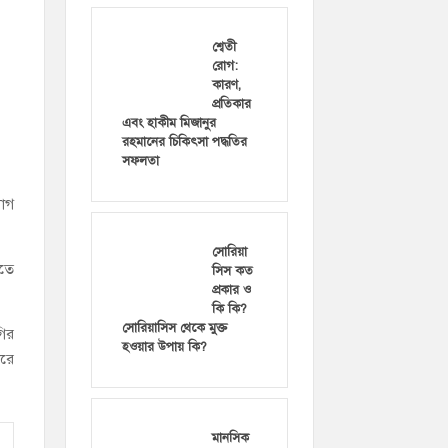
শ্বেতী
রোগ:
কারণ,
প্রতিকার
এবং হাকীম মিজানুর
রহমানের চিকিৎসা পদ্ধতির
সফলতা
যাগ
সোরিয়া
িতে
সিস কত
প্রকার ও
কি কি?
সোরিয়াসিস থেকে মুক্ত
গির
হওয়ার উপায় কি?
করে
মানসিক