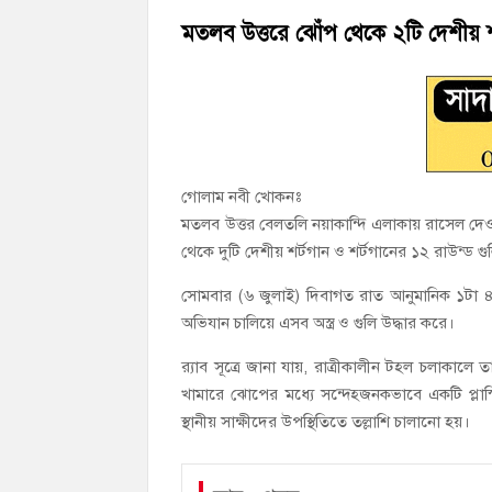
মতলব উত্তরে সোনালী লাইফ ইন্সুইরেন্স কোম্প
মতলব উত্তরে ঝোঁপ থেকে ২টি দেশীয় শর
হাজীগঞ্জ ডিগ্রি কলেজ গভীর শ্রদ্ধার সঙ্গে জুলা
গোলাম নবী খোকনঃ
মতলব উত্তর বেলতলি নয়াকান্দি এলাকায় রাসেল দেও
থেকে দুটি দেশীয় শর্টগান ও শর্টগানের ১২ রাউন্ড গুল
সোমবার (৬ জুলাই) দিবাগত রাত আনুমানিক ১টা ৪
অভিযান চালিয়ে এসব অস্ত্র ও গুলি উদ্ধার করে।
র‍্যাব সূত্রে জানা যায়, রাত্রীকালীন টহল চলাকা
খামারে ঝোপের মধ্যে সন্দেহজনকভাবে একটি প্লাস্
স্থানীয় সাক্ষীদের উপস্থিতিতে তল্লাশি চালানো হয়।