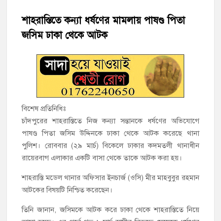
শাহরাস্তিতে কন্যা ধর্ষণের মামলায় পাষণ্ড পিতা
হাজীগঞ্জ সরকারি মডেল পাইলট হাই স্কুল অ্যান্ড কলেজে ‘জুলাই
গণঅভ্যুত্থান দিবস’ পালিত
জসিম ঢাকা থেকে আটক
‘জনগণের ভোটে নির্বাচিত হয়ে ফরিদগঞ্জের উন্নয়নে কাজ করছি’ :
আলহাজ্ব এমএ হান্নান এমপি
নৌ পুলিশ ফাঁড়ির নাকের ডগায় কারেন্ট জালের দাপট, মতলবে প্রকাশ্যে
নিষিদ্ধ জাল মেরামত ও মাছ শিকার
বিশেষ প্রতিনিধিঃ
চাঁদপুরের শাহরাস্তিতে নিজ কন্যা সন্তানকে ধর্ষণের অভিযোগে
‘জনগণের হাতে রাষ্ট্রের মালিকানা ফিরিয়ে দিতে বিএনপি সরকার
পাষণ্ড পিতা জসিম উদ্দিনকে ঢাকা থেকে আটক করেছে থানা
অঙ্গীকারাবদ্ধ’
পুলিশ। রোববার (২৯ মার্চ) বিকেলে ঢাকার কদমতলী থানাধীন
রায়েরবাগ এলাকার একটি বাসা থেকে তাকে আটক করা হয়।
মতলব উত্তরে সোনালী লাইফ ইন্সুইরেন্স কোম্পানী লিমিটেডের মরণোত্তর
চেক বিতরণ
শাহরাস্তি মডেল থানার অফিসার ইনচার্জ (ওসি) মীর মাহবুবুর রহমান
আটকের বিষয়টি নিশ্চিত করেছেন।
হাজীগঞ্জ ডিগ্রি কলেজ গভীর শ্রদ্ধার সঙ্গে জুলাই গণঅভ্যুত্থানের সকল
শহীদকে স্মরণ
তিনি জানান, জসিমকে আটক করে ঢাকা থেকে শাহরাস্তিতে নিয়ে