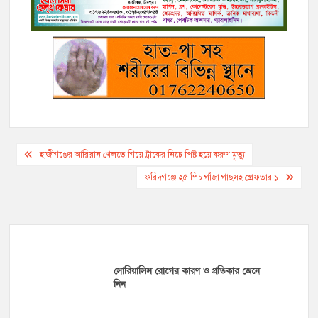
k
k
e
m
p
r
Post
হাজীগঞ্জের আরিয়ান খেলতে গিয়ে ট্রাকের নিচে পিষ্ট হয়ে করুণ মৃত্যু
navigation
ফরিদগঞ্জে ২৫ পিচ গাঁজা গাছসহ গ্রেফতার ১
সোরিয়াসিস রোগের কারণ ও প্রতিকার জেনে
নিন