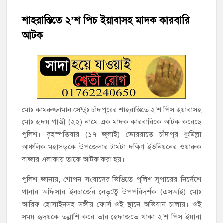
মতলব উত্তরে সোনালী লাইফ ইন্সুইরেন্স কোম্পানী লিমিটেডের মরণোত্তর
চেক বিতরণ
শাহরাস্তিতে ২’শ পিচ ইয়াবাসহ মাদক কারবারি
আটক
হাজীগঞ্জ ডিগ্রি কলেজ গভীর শ্রদ্ধার সঙ্গে জুলাই গণঅভ্যুত্থানের সকল
শহীদকে স্মরণ
হাজীগঞ্জের যুবধারা সমবায় ক্ষুদ্রঋণ পুনরায় চালু করে মানুষের আমানতের
টাকা পরিশোধ করা হবে
মোঃ কামরুজ্জামান সেন্টুঃ চাঁদপুরের শাহরাস্তিতে ২’শ পিস ইয়াবাসহ
হাজীগঞ্জের বাকিলা উবির অভিভাবক সদস্য হোসেন মোল্লা লিটন সম্মাননা
মোঃ হৃদয় গাজী (২২) নামে এক মাদক কারবারিকে আটক করেছে
পেলেন
পুলিশ। বৃহস্পতিবার (১৭ জুলাই) ভোররাতে চাঁদপুর কুমিল্লা
গণঅভ্যুত্থান দিবসে ফরিদগঞ্জ মাদ্রাসা মাঠে বিএনপির গণসমাবেশ
আঞ্চলিক মহাসড়কে উপজেলার টামটা দক্ষিণ ইউনিয়নের ওয়ারুক
বাজার এলাকায় তাকে আটক করা হয়।
হাজীগঞ্জের ২নং দক্ষিণ পশ্চিম রাজারগাঁও সপ্রাবিতে মা সমাবেশ ও
পরিচিতি সভা
পুলিশ জানায়, গোপন সংবাদের ভিত্তিতে পুলিশ সুপারের নির্দেশে
থানার অফিসার ইনচার্জের নেতৃত্বে উপপরিদর্শক (এসআই) মোঃ
চাঁদপুর জেলা জিয়া সাইবার ফোর্সের সভাপতি হাজীগঞ্জের কৃতী সন্তান
আরিফ হোসাইনসহ সঙ্গীয় ফোর্স ওই স্থানে অভিযান চালায়। ওই
এসএম সবুজ হোসেন
সময় হৃদয়কে তল্লাশি করে তার হেফাজতে থাকা ২’শ পিস ইয়াবা