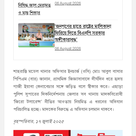
06 August 2026
‘জনগণের হাতে রাষ্ট্রের মালিকানা
ফিরিয়ে দিতে বিএনপি সরকার
অঙ্গীকারাবদ্ধ’
06 August 2026
শাহরাস্তি মডেল থানার অফিসার ইনচার্জ (ওসি) মোঃ আবুল বাসার
পিপিএম (বার) জানান, প্রাথমিক জিজ্ঞাসাবাদে দীর্ঘদিন ধরে হৃদয়
গাজী ইয়াবা কেনাবেচার সঙ্গে জড়িত বলে স্বীকার করে। এছাড়া
পুলিশ সুপারের দিকনির্দেশনায় জেলার সব থানায় মাদকবিরোধী
‘জিরো টলারেন্স’ নীতির আওতায় নিয়মিত এ ধরনের অভিযান
পরিচালিত হচ্ছে। মাদকের বিরুদ্ধে এ অভিযান চলমান থাকবে।
বৃহস্পতিবার, ১৭ জুলাই ২০২৫