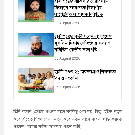
হাজীগঞ্জের বাকিলার চেয়ারম্যান
মিজানুর রহমানকে বিভাগীয়
সাংগঠনিক সম্পাদক নির্বাচিত
09 August 2026
হাজীগঞ্জের কৃতী সন্তান বাংলাদেশ
মুসলিম নিকাহ রেজিস্ট্রার কল্যাণ
সমিতির কেন্দ্রীয় সভাপতি
09 August 2026
হাজীগঞ্জের ২১ অবসরপ্রাপ্ত শিক্ষককে
বিদায় সংবর্ধনা
08 August 2026
তিনি বলেন, হোঁচট খাওয়া মানে সবকিছু শেষ নয়, কিছু হোঁচট নতুন
করে বাঁচতে শিক্ষা দেয়। নতুন করে নতুন ভাবে ব্যবসা দাঁড় করতে
থাকেন, আমরা সর্বদা আপনার পাশে আছি।