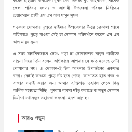
করেন হাইমচর উপজেলা যুবলীগের সিনিয়র যুগ্ন আহবায়ক, সাবেক
জেলা পরিষদ সদস্য ও আগামী উপজেলা পরিষদ নির্বাচনে
চেয়ারম্যান প্রার্থী এস এম আল মামুন সুমন।
গতকাল সোমবার দুপুরে হাইমচর উপজেলার উত্তর চরভাঙ্গা গ্রামে
অগ্নিকাণ্ডে পুড়ে যাওয়া সেই চা দোকান পরিদর্শনে করেন এস এম
আল মামুন সুমন।
এ সময় মানসিকভাবে ভেঙে পড়া চা দোকানদার বাবুল গাজীকে
সান্তনা দিয়ে তিনি বলেন, অগ্নিকাণ্ডে আপনার যে ক্ষতি হয়েছে সেটা
পোষাবার নয়। এ দোকান-ই ছিল আপনার উপার্জনের একমাত্র
রাস্তা। সেটাই আগুনে পুড়ে নষ্ট হয়ে গেছে। আপাতত হাত খরচ ও
বাজার সদাই করার জন্য আমার ব্যক্তিগত তহবিল থেকে কিছু
আর্থিক সহায়তা দিচ্ছি। পুনরায় ব্যবসা দাঁড় করাতে বা নতুন দোকান
নির্মাণে যথাসম্ভব সহায়তা করবো- ইনশাআল্লাহ।
আরও পড়ুন