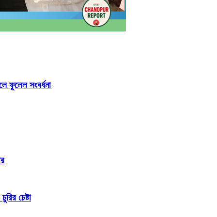
লে ফুলেল সংবর্ধনা
ার
রির চেষ্টা