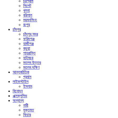
চট্টগ্রাম
সিলেট
খুলনা
বরিশাল
ময়মনসিংহ
রংপুর
চাঁদপুর
চাঁদপুর সদর
ফরিদগঞ্জ
হাজীগঞ্জ
কচুয়া
শাহরাস্তি
হাইমচর
মতলব উত্তর
মতলব দক্ষিণ
আন্তর্জাতিক
প্রবাস
লাইফস্টাইল
ইসলাম
বিনোদন
এক্সক্লুসিভ
অন্যান্য
নারী
মুক্তমত
ফিচার