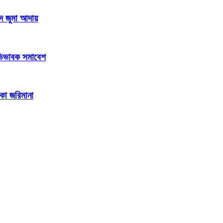
দে জুমা আদায়
 অভিভাবক সমাবেশ
াকা জরিমানা