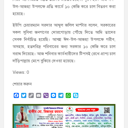
উল-আজহা উপলক্ষে প্রতি কার্ডে ১০ কেজি করে চাল বিতরণ করা
হয়েছে।
ইউপি চেয়ারম্যান সরদার আব্দুল জলিল মাস্টার বলেন, সরকারের
সকল সুবিধা জনগণের দোরগোড়ায় পৌঁছে দিতে আমি তাদের
সেবক নির্বাচিত হয়েছি। আসন্ন ঈদ-উল-আজহা উপলক্ষে গরীব,
অসহায়, হতদরিদ্র পরিবারের জন্য সরকার ১০ কেজি করে চাল
বরাদ্দ দিয়েছে। আজ শনিবার কার্ডধারীদের টিপসই রেখে প্রাপ্য চাল
দাঁড়িপাল্লায় মেপে বুঝিয়ে দেওয়া হয়েছে।
Views: 0
শেয়ার করুন
F
T
C
E
V
M
T
W
S
a
w
o
m
i
e
e
h
k
c
i
p
a
b
s
l
a
y
e
t
y
i
e
s
e
t
p
b
t
L
l
r
e
g
s
e
o
e
i
n
r
A
o
r
n
g
a
p