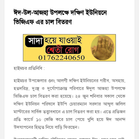
হাজীগঞ্জে শিক্ষার্থীদের লেখাপড়ার মানোন্নয়নে ও উপস্থিতি নিশ্চিতকরণে
অভিভাবক সমাবেশ
ঈদ-উল-আজহা উপলক্ষে দক্ষিণ ইউনিয়নে
ভিজিএফ এর চাল বিতরণ
হাজীগঞ্জে অস্বাস্থ্যকর পরিবেশে খাবার প্রস্তুত: ২ হোটেলকে ৪৫ হাজার
টাকা জরিমানা
হাজীগঞ্জে ৬ বছরের শিশুকে ধর্ষণের অভিযোগে কেয়ারটেকার আটক
হাজীগঞ্জের রাজারগাঁও উবিতে জুলাই গণঅভ্যুত্থান দিবস পালন
হাইমচর প্রতিনিধি :
হাজীগঞ্জ সরকারি মডেল পাইলট হাই স্কুল অ্যান্ড কলেজে ‘জুলাই
গণঅভ্যুত্থান দিবস’ পালিত
হাইমচর উপজেলার ৩নং আলগী দক্ষিণ ইউনিয়নের গরীব, অসহায়,
হতদরিদ্র, দুঃস্থ ও দুর্যোগাক্রান্ত পরিবারে ঈদুল আজহা উপলক্ষে
ভিজিএফ চাল বিতরণ করা হয়েছে। ২৪ জুন শনিবার সকাল থেকে
‘জনগণের ভোটে নির্বাচিত হয়ে ফরিদগঞ্জের উন্নয়নে কাজ করছি’ :
আলহাজ্ব এমএ হান্নান এমপি
দক্ষিণ ইউনিয়ন পরিষদে ইউপি চেয়ারম্যান সরদার আব্দুল জলিল
মাস্টারের সার্বিক তত্ত্বাবধানে এ চাল বিতরণ করা হয়। এতে প্রতিজন
প্রতি কার্ডে ১০ কেজি করে চাল পেয়ে খুশি হয়ে ঈদ আনন্দ
নৌ পুলিশ ফাঁড়ির নাকের ডগায় কারেন্ট জালের দাপট, মতলবে প্রকাশ্যে
নিষিদ্ধ জাল মেরামত ও মাছ শিকার
উদযাপনের হিম্মত নিয়ে বাড়ি ফিরছেন।