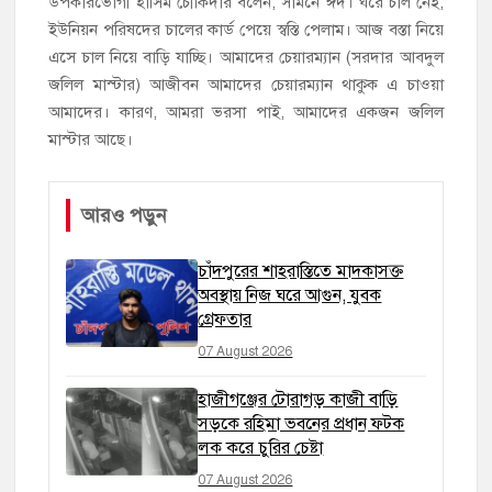
উপকারভোগী হাসিম চৌকিদার বলেন, সামনে ঈদ। ঘরে চাল নেই,
ইউনিয়ন পরিষদের চালের কার্ড পেয়ে স্বস্তি পেলাম। আজ বস্তা নিয়ে
এসে চাল নিয়ে বাড়ি যাচ্ছি। আমাদের চেয়ারম্যান (সরদার আবদুল
জলিল মাস্টার) আজীবন আমাদের চেয়ারম্যান থাকুক এ চাওয়া
আমাদের। কারণ, আমরা ভরসা পাই, আমাদের একজন জলিল
মাস্টার আছে।
আরও পড়ুন
চাঁদপুরের শাহরাস্তিতে মাদকাসক্ত
অবস্থায় নিজ ঘরে আগুন, যুবক
গ্রেফতার
07 August 2026
হাজীগঞ্জের টোরাগড় কাজী বাড়ি
সড়কে রহিমা ভবনের প্রধান ফটক
লক করে চুরির চেষ্টা
07 August 2026