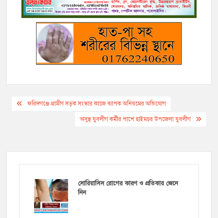
k
k
e
m
p
r
Post
ফরিদগঞ্জে গ্রামীণ সড়ক সংস্কার কাজে ব্যাপক অনিয়মের অভিযোগ
navigation
অসুস্থ যুবলীগ কর্মীর পাশে হাইমচর উপজেলা যুবলীগ
সোরিয়াসিস রোগের কারণ ও প্রতিকার জেনে
নিন