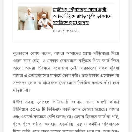
হাজীগঞ্জ পৌরসভার মেয়র প্রার্থী
অ্যাড. টিটু টোরাগড় পূর্বপাড়া জামে
মসজিদে জুমা আদায়
07 August 2026
নুরজাহান বেগম বলেন, আমরা আমাদের প্রাপ্য দাঁড়িপাল্লা দিয়ে
ওজন করে নেই। এখানকার চেয়ারম্যান বাড়িতে গিয়ে কার্ড দিয়ে
আসে, আমরা পরিষদে এসে চাল নেই। সরকারের সকল সুবিধা
আমরা এ চেয়ারম্যানের মাধ্যমে ভোগ করি। তাই টাকার প্রলোভন বা
সম্পদের লোভ আমাদেরকে চেয়ারম্যান নির্বাচিত করতে বাঁধা হয়ে
দাঁড়ায় না।
ইউপি সদস্য সোহেল পাটওয়ারী জানান, ৩নং আলগী দক্ষিণ
ইউনিয়নে ৩৩৭৯ টি ভিজিএফ কার্ড বরাদ্দ দেওয়া হয়েছে। আমার
৩নং ওয়ার্ডে সবচেয়ে বেশি জনসংখ্যা। মেম্বার হিসেবে কার্ড যা পাই,
খুঁজে খুঁজে গরীব, অসহায়, হতদরিদ্র, দুস্থ ও কর্মহীন পরিবারকে
দিয়ে আসি।এতে অন্তত তাদের ভাতের চাহিদা পূরণ হয়। আজ ঈদ-