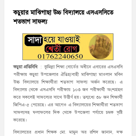
কচুয়ার মাঝিগাছা উচ্চ বিদ্যালয়ে এসএসসিতে
‘জনগণের ভোটে নির্বাচিত হয়ে ফরিদগঞ্জের উন্নয়নে কাজ করছি’ :
আলহাজ্ব এমএ হান্নান এমপি
শতভাগ সাফল্য
নৌ পুলিশ ফাঁড়ির নাকের ডগায় কারেন্ট জালের দাপট, মতলবে প্রকাশ্যে
নিষিদ্ধ জাল মেরামত ও মাছ শিকার
‘জনগণের হাতে রাষ্ট্রের মালিকানা ফিরিয়ে দিতে বিএনপি সরকার
অঙ্গীকারাবদ্ধ’
কচুয়া প্রতিনিধি
: কুমিল্লা শিক্ষা বোর্ডের অধীনে এবারের এসএসসি
পরীক্ষায় কচুয়া উপজেলার ঐতিহ্যবাহী মাঝিগাছা মাওলান মবিন
মতলব উত্তরে সোনালী লাইফ ইন্সুইরেন্স কোম্পানী লিমিটেডের মরণোত্তর
উচ্চ বিদ্যালয়ে শিক্ষার্থীরা শতভাগ সাফল্য অর্জন করেছে। এ
চেক বিতরণ
বিদ্যালয় থেকে এসএসসি পরীক্ষায় ১০৩ জন পরীক্ষার্থী অংশগ্রহন
করে সকলেই সাফল্যের সাথে উত্তীর্ণ হয়। তন্মধ্যে ৩৮ জন শিক্ষার্থী
হাজীগঞ্জ ডিগ্রি কলেজ গভীর শ্রদ্ধার সঙ্গে জুলাই গণঅভ্যুত্থানের সকল
শহীদকে স্মরণ
জিপিএ-৫ পেয়েছে। এর আগেও এ বিদ্যালয়ের শিক্ষার্থীরা শতভাগ
সাফল্যসহ ফলাফলের দিক থেকে উপজেলা পর্যায়ে চমক সৃষ্টি
করেছে।
হাজীগঞ্জের যুবধারা সমবায় ক্ষুদ্রঋণ পুনরায় চালু করে মানুষের আমানতের
টাকা পরিশোধ করা হবে
বিদ্যালয়ের প্রধান শিক্ষক মো. মামুন অর রশিদ জানান, দক্ষ