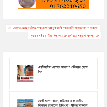
Post
দোয়াত-কলম প্রতীকে ভোট চেয়ে আইয়ুব আলী পাটওয়ারীর গণসংযোগ ও প্রচারণা
navigation
কচুয়ার বাইছারা উচ্চ বিদ্যালয়ে এসএসসিতে শতভাগ সাফল্য
সোরিয়াসিস রোগের কারণ ও প্রতিকার জেনে
নিন
শ্বেতী রোগ: কারণ, প্রতিকার এবং হাকীম
মিজানুর রহমানের চিকিৎসা পদ্ধতির সফলতা