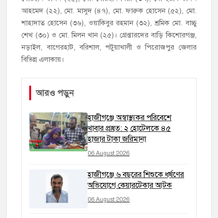
আহমেদ (২২), মো. মাসুদ (৪৭), মো. ফারুক হোসেন (৫২), মো.
শাহাদাত হোসেন (৩৬), ওয়াকিবুর রহমান (৩২), শ্রমিক মো. বাচ্চু
শেখ (৩০) ও মো. মিলন খান (২৫)। গ্রেপ্তারদের বাড়ি কিশোরগঞ্জ,
নড়াইল, বাগেরহাট, বরিশাল, পটুয়াখালী ও পিরোজপুর জেলার
বিভিন্ন এলাকায়।
আরও পড়ুন
হাজীগঞ্জে অস্বাস্থ্যকর পরিবেশে
খাবার প্রস্তুত: ২ হোটেলকে ৪৫
হাজার টাকা জরিমানা
06 August 2026
হাজীগঞ্জে ৬ বছরের শিশুকে ধর্ষণের
অভিযোগে কেয়ারটেকার আটক
06 August 2026