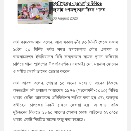
হাজীগঞ্জের রাজারগাঁও উবিতে
জুলাই গণঅভ্যুত্থান দিবস পালন
06 August 2026
ওসি কামরুজ্জামান বলেন, আজ সকাল ৬টা ৪০ মিনিট থেকে সকাল
১০টা ২০ মিনিট পর্যন্ত সদর উপজেলার পৌর এলাকা ও
রাজরাজেশ্বর ইউনিয়নের মিনি কক্সবাজার নামক স্থানে অভিযান
চালিয়ে থানা পুলিশের উপপরিদর্শক (এসআই) মো. ময়নাল হোসেন
ও সঙ্গীয় ফোর্স তাদের গ্রেপ্তার করেন।
ওসি আরও বলেন, গ্রেপ্তার ১০ জনের মধ্যে ৮ জনের বিরুদ্ধে
অভ্যন্তরীণ নৌ চলাচল অধ্যাদেশ ১৯৭৬ (সংশোধনী-২০০৫) বিভিন্ন
ধারায় মেরিন আদালতে প্রসিকিউশন দাখিল করা হয় এবং জব্দকৃত
বাল্কহেড চালকের নিকট বুঝিয়ে দেওয়া হয়। এ ছাড়া বাকি
দুইজনের বিরুদ্ধে ১৮৬০ সালের পেনাল কোড আইনের ২৮০/৩৪
ধারায় একটি নিয়মিত মামলা রুজু করা হয়েছে।