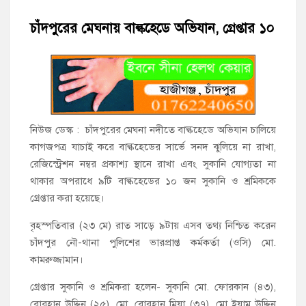
চাঁদপুরের মেঘনায় বাল্কহেডে অভিযান, গ্রেপ্তার ১০
‘জনগণের ভোটে নির্বাচিত হয়ে ফরিদগঞ্জের উন্নয়নে কাজ করছি’ :
আলহাজ্ব এমএ হান্নান এমপি
নৌ পুলিশ ফাঁড়ির নাকের ডগায় কারেন্ট জালের দাপট, মতলবে প্রকাশ্যে
নিষিদ্ধ জাল মেরামত ও মাছ শিকার
‘জনগণের হাতে রাষ্ট্রের মালিকানা ফিরিয়ে দিতে বিএনপি সরকার
নিউজ ডেস্ক : চাঁদপুরের মেঘনা নদীতে বাল্কহেডে অভিযান চালিয়ে
অঙ্গীকারাবদ্ধ’
কাগজপত্র যাচাই করে বাল্কহেডের সার্ভে সনদ ঝুলিয়ে না রাখা,
রেজিস্ট্রেশন নম্বর প্রকাশ্য স্থানে রাখা এবং সুকানি যোগ্যতা না
মতলব উত্তরে সোনালী লাইফ ইন্সুইরেন্স কোম্পানী লিমিটেডের মরণোত্তর
থাকার অপরাধে ৯টি বাল্কহেডের ১০ জন সুকানি ও শ্রমিককে
চেক বিতরণ
গ্রেপ্তার করা হয়েছে।
হাজীগঞ্জ ডিগ্রি কলেজ গভীর শ্রদ্ধার সঙ্গে জুলাই গণঅভ্যুত্থানের সকল
বৃহস্পতিবার (২৩ মে) রাত সাড়ে ৯টায় এসব তথ্য নিশ্চিত করেন
শহীদকে স্মরণ
চাঁদপুর নৌ-থানা পুলিশের ভারপ্রাপ্ত কর্মকর্তা (ওসি) মো.
কামরুজ্জামান।
হাজীগঞ্জের যুবধারা সমবায় ক্ষুদ্রঋণ পুনরায় চালু করে মানুষের আমানতের
টাকা পরিশোধ করা হবে
গ্রেপ্তার সুকানি ও শ্রমিকরা হলেন- সুকানি মো. ফোরকান (৪৩),
বোরহান উদ্দিন (২৫), মো. বোরহান মিয়া (৩৭), মো ইয়াম উদ্দিন