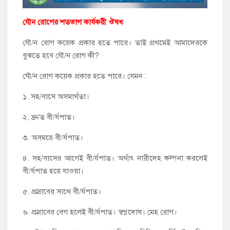
যৌন রোগের শতভাগ কার্যকরী ঔষধ
যৌ/ন রোগ কয়েক প্রকার হতে পারে। তাই প্রথমেই আমাদেরকে
বুঝতে হবে যৌ/ন রোগ কী?
যৌ/ন রোগ কয়েক প্রকার হতে পারে। যেমন :
১. সহ/বাসে অসমার্থতা।
২. দ্রু/ত বী/র্যপাত।
৩. অসময়ে বী/র্যপাত।
৪. সহ/বাসের আগেই বী/র্যপাত। অর্থাৎ নারীদেহ কল্পনা করলেই
বী/র্যপাত হয়ে যাওয়া।
৫. প্রস্রাবের সাথে বী/র্যপাত।
৬. প্রস্রাবের বেগ হলেই বী/র্যপাত। স্বপ্নদোষ। মেহ রোগ।