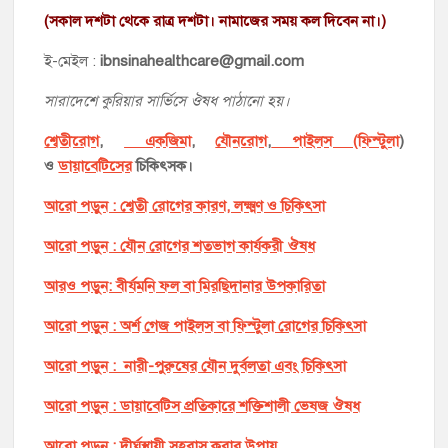
(সকাল দশটা থেকে রাত্র দশটা। নামাজের সময় কল দিবেন না।)
ই-মেইল :
ibnsinahealthcare@gmail.com
সারাদেশে কুরিয়ার সার্ভিসে ঔষধ পাঠানো হয়।
শ্বেতীরোগ
,
একজিমা
,
যৌনরোগ
,
পাইলস (ফিস্টুলা
)
ও
ডায়াবেটিসের
চিকিৎসক।
আরো পড়ুন : শ্বেতী রোগের কারণ, লক্ষ্মণ ও চিকিৎসা
আরো পড়ুন : যৌন রোগের শতভাগ কার্যকরী ঔষধ
আরও পড়ুন: বীর্যমনি ফল বা মিরছিদানার উপকারিতা
আরো পড়ুন : অর্শ গেজ পাইলস বা ফিস্টুলা রোগের চিকিৎসা
আরো পড়ুন : নারী-পুরুষের যৌন দুর্বলতা এবং চিকিৎসা
আরো পড়ুন : ডায়াবেটিস প্রতিকারে শক্তিশালী ভেষজ ঔষধ
আরো পড়ুন : দীর্ঘস্থায়ী সহবাস করার উপায়