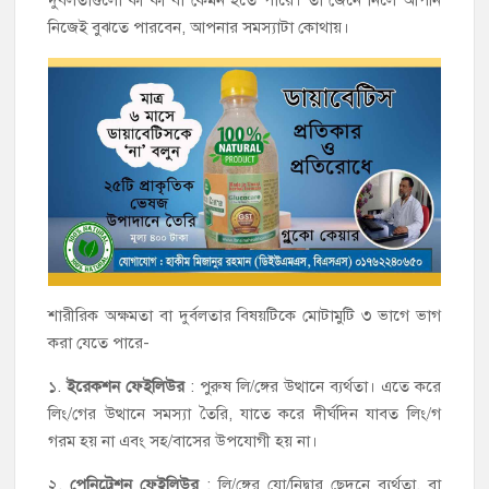
দুর্বলতাগুলো কী কী বা কেমন হতে পারে। তা জেনে নিলে আপনি
নিজেই বুঝতে পারবেন, আপনার সমস্যাটা কোথায়।
শারীরিক অক্ষমতা বা দুর্বলতার বিষয়টিকে মোটামুটি ৩ ভাগে ভাগ
করা যেতে পারে-
১.
ইরেকশন ফেইলিউর
: পুরুষ লি/ঙ্গের উত্থানে ব্যর্থতা। এতে করে
লিং/গের উত্থানে সমস্যা তৈরি, যাতে করে দীর্ঘদিন যাবত লিং/গ
গরম হয় না এবং সহ/বাসের উপযোগী হয় না।
২.
পেনিট্রেশন ফেইলিউর
: লি/ঙ্গের যো/নিদ্বার ছেদনে ব্যর্থতা, বা