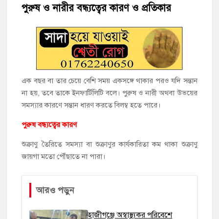
পুরুষ ও নারীর বন্ধ্যত্বের কারণ ও প্রতিকার
‘জনগণের ভোটে নির্বাচিত হয়ে ফরিদগঞ্জের উন্নয়নে কাজ করছি’ :
আলহাজ্ব এমএ হান্নান এমপি
নৌ পুলিশ ফাঁড়ির নাকের ডগায় কারেন্ট জালের দাপট, মতলবে প্রকাশ্যে
নিষিদ্ধ জাল মেরামত ও মাছ শিকার
এক বছর বা তার চেয়ে বেশি সময় একসঙ্গে থাকার পরও যদি সন্তান
‘জনগণের হাতে রাষ্ট্রের মালিকানা ফিরিয়ে দিতে বিএনপি সরকার
না হয়, তবে তাকে ইনফার্টিলিটি বলে। পুরুষ ও নারী অথবা উভয়ের
অঙ্গীকারাবদ্ধ’
সমস্যার কারণে সন্তান ধারণ করতে বিলম্ব হতে পারে।
পুরুষ বন্ধ্যত্বের কারণ
মতলব উত্তরে সোনালী লাইফ ইন্সুইরেন্স কোম্পানী লিমিটেডের মরণোত্তর
চেক বিতরণ
শুক্রাণু তৈরিতে সমস্যা বা শুক্রাণুর কার্যকারিতা কম থাকা শুক্রাণু
জায়গা মতো পৌঁছাতে না পারা।
হাজীগঞ্জ ডিগ্রি কলেজ গভীর শ্রদ্ধার সঙ্গে জুলাই গণঅভ্যুত্থানের সকল
শহীদকে স্মরণ
আরও পড়ুন
হাজীগঞ্জের যুবধারা সমবায় ক্ষুদ্রঋণ পুনরায় চালু করে মানুষের আমানতের
টাকা পরিশোধ করা হবে
হাজীগঞ্জে অস্বাস্থ্যকর পরিবেশে