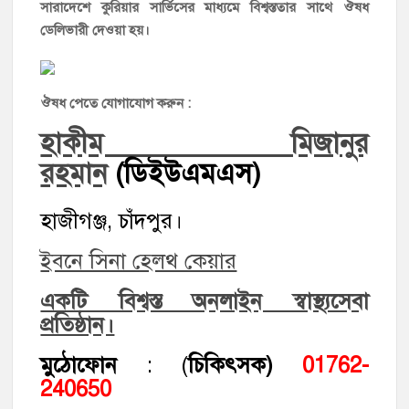
সারাদেশে কুরিয়ার সার্ভিসের মাধ্যমে বিশ্বস্ততার সাথে ঔষধ
ডেলিভারী দেওয়া হয়।
ঔষধ পেতে যোগাযোগ করুন :
হাকীম মিজানুর
রহমান
(ডিইউএমএস)
হাজীগঞ্জ, চাঁদপুর।
ইবনে সিনা হেলথ কেয়ার
একটি বিশ্বস্ত অনলাইন স্বাস্থ্যসেবা
প্রতিষ্ঠান।
মুঠোফোন
: (
চিকিৎসক)
01762-
240650