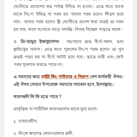
যো/নিতে প্রবেশের মত পর্যাপ্ত উথিত না হওয়া। এতে করে মাঝে
মাঝে লিং/গ উত্থিত বা গরম হয় আবার গরম হয়েও শীতল হয়ে
যায়। আবার গরম হলেও স্ত্রী যো/নীতে প্রবেশ করা মাত্রই তা নরম
হয় যায়, ফলে সংসারে বাড়ে অশান্তি। বিবাহ বিচ্ছেদ বাড়তে থাকে।
৩.
প্রি-ম্যাচুর ইজাকুলেশন
: সহ/বাসে দ্রুত বী/র্য-স্খলন, তথা
স্থায়িত্বের অভাব। এতে করে পুরুষের লিং/গ গরম হলেও তা খুব
দ্রুতই পতন হয় বা বী/র্য আউট হয়ে যায়। তাতে নারী এবং কেউ
পরম সুখলাভ করতে পারে না।
এ সমস্যার জন্য
নাইট কিং পাউডার ও সিরাপ
বেশ কার্যকরী ঔষধ।
এই ঔষধ সেবনে উপরোক্ত সমস্যার সমাধান হবে, ইনশাল্লাহ।
কারণগুলি কি কি হতে পারে ?
প্রাকৃতিক বা শারীরিক কারণগুলোর মাঝে মুখ্য হলো-
১. ডায়াবেটিস,
২. লি/ঙ্গে জন্মগত কোনওপ্রকার ত্রুটি,