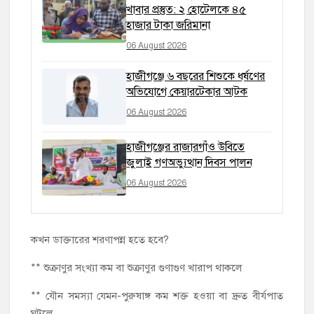
খাবার প্রস্তুত: ২ হোটেলকে ৪৫
হাজার টাকা জরিমানা
06 August 2026
হাজীগঞ্জে ৬ বছরের শিশুকে ধর্ষণের
অভিযোগে কেয়ারটেকার আটক
06 August 2026
হাজীগঞ্জের রাজারগাঁও উবিতে
জুলাই গণঅভ্যুত্থান দিবস পালন
06 August 2026
কখন ডাক্তারের শরণাপন্ন হতে হবে?
** শুক্রাণুর সংখ্যা কম বা শুক্রাণুর গুণাগুণ খারাপ থাকলে
** যৌন সমস্যা যেমন-পুরুষাঙ্গ কম শক্ত হওয়া বা দ্রুত বীর্যপাত
ঘটলে