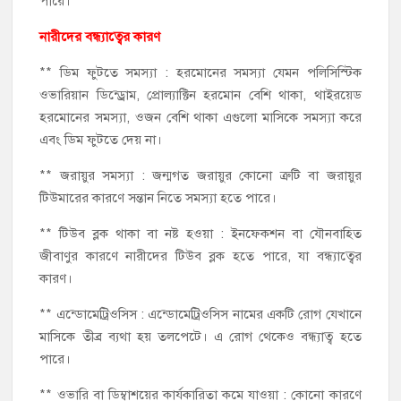
পারে।
নারীদের বন্ধ্যাত্বের কারণ
** ডিম ফুটতে সমস্যা : হরমোনের সমস্যা যেমন পলিসিস্টিক
ওভারিয়ান ডিন্ড্রোম, প্রোল্যাক্টিন হরমোন বেশি থাকা, থাইরয়েড
হরমোনের সমস্যা, ওজন বেশি থাকা এগুলো মাসিকে সমস্যা করে
এবং ডিম ফুটতে দেয় না।
** জরায়ুর সমস্যা : জন্মগত জরায়ুর কোনো ত্রুটি বা জরায়ুর
টিউমারের কারণে সন্তান নিতে সমস্যা হতে পারে।
** টিউব ব্লক থাকা বা নষ্ট হওয়া : ইনফেকশন বা যৌনবাহিত
জীবাণুর কারণে নারীদের টিউব ব্লক হতে পারে, যা বন্ধ্যাত্বের
কারণ।
** এন্ডোমেট্রিওসিস : এন্ডোমেট্রিওসিস নামের একটি রোগ যেখানে
মাসিকে তীব্র ব্যথা হয় তলপেটে। এ রোগ থেকেও বন্ধ্যাত্ব হতে
পারে।
** ওভারি বা ডিম্বাশয়ের কার্যকারিতা কমে যাওয়া : কোনো কারণে