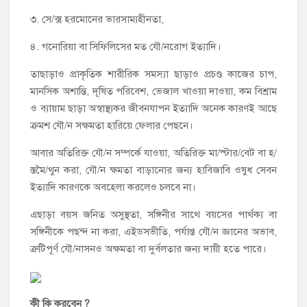
৩. সে/ক্স হরমোনের ভারসাম্যহীনতা,
৪. গনোরিয়া বা সিফিলিসের মত যৌ/নরোগ ইত্যাদি।
তাছাড়াও প্রাকৃতিক শারীরিক সমস্যা ছাড়াও প্রচণ্ড কাজের চাপ,
মানসিক অশান্তি, দূষিত পরিবেশ, ভেজাল খাওয়া দাওয়া, কম বিশ্রাম
ও ব্যায়াম ছাড়া অস্বাস্থ্যকর জীবনযাপন ইত্যাদি অনেক কারণই আছে
ক্রমশ যৌ/ন সক্ষমতা হারিয়ে ফেলার পেছনে।
আবার অতিরিক্ত যৌ/ন সম্পর্কে যাওয়া, অতিরিক্ত মা/স্টার/বেট বা হ/
স্তমৈ/থুন করা, যৌ/ন ক্ষমতা বাড়ানোর জন্য হাবিজাবি ওষুধ সেবন
ইত্যাদি কারণকে অবহেলা করলেও চলবে না।
এছাড়া বয়স জনিত অসুস্থতা, সঙ্গিনীর সাথে বয়সের পার্থক্য বা
সঙ্গিনীকে পছন্দ না করা, এইডসভীতি, পর্যাপ্ত যৌ/ন জ্ঞানের অভাব,
ত্রুটিপূর্ণ যৌ/নাসনও অক্ষমতা বা দুর্বলতার জন্য দায়ী হতে পারে।
কী কি করবেন ?