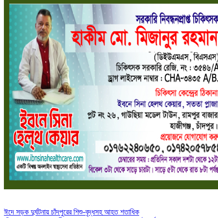
Post
ঈদে সড়ক দুর্ঘটনায় চাঁদপুরের শিশু-বৃদ্ধসহ আহত শতাধিক