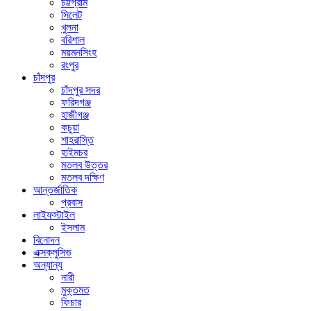
চট্টগ্রাম
সিলেট
খুলনা
বরিশাল
ময়মনসিংহ
রংপুর
চাঁদপুর
চাঁদপুর সদর
ফরিদগঞ্জ
হাজীগঞ্জ
কচুয়া
শাহরাস্তি
হাইমচর
মতলব উত্তর
মতলব দক্ষিণ
আন্তর্জাতিক
প্রবাস
লাইফস্টাইল
ইসলাম
বিনোদন
এক্সক্লুসিভ
অন্যান্য
নারী
মুক্তমত
ফিচার