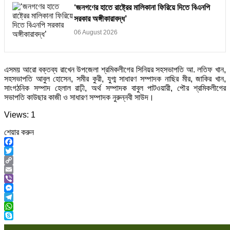
‘জনগণের হাতে রাষ্ট্রের মালিকানা ফিরিয়ে দিতে বিএনপি
সরকার অঙ্গীকারাবদ্ধ’
06 August 2026
এসময় আরো বক্তব্য রাখেন উপজেলা শ্রমিকলীগের সিনিয়র সহসভাপতি আ. লতিফ খান,
সহসভাপতি আবুল হোসেন, সমীর কুরী, যুগ্ম সাধারণ সম্পাদক নাছির মীর, জাকির খান,
সাংগঠনিক সম্পাদ হেলাল রাঢ়ী, অর্থ সম্পাদক বাবুল পাটওয়ারী, পৌর শ্রমিকলীগের
সভাপতি কাউছার কাজী ও সাধারণ সম্পাদক নুরুন্নবী সাউদ।
Views: 1
শেয়ার করুন
Facebook
Twitter
Copy
Link
Email
Viber
Messenger
Telegram
WhatsApp
Skype