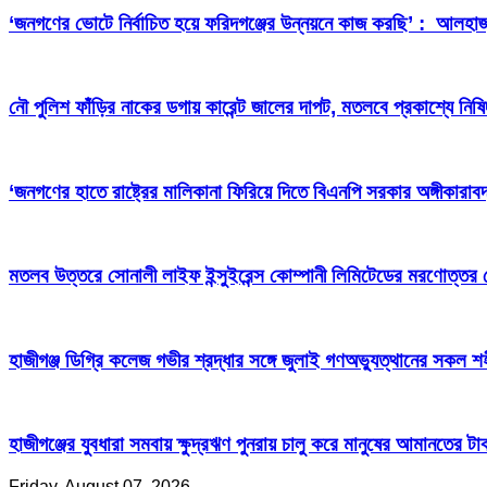
‘জনগণের ভোটে নির্বাচিত হয়ে ফরিদগঞ্জের উন্নয়নে কাজ করছি’ : আলহা
নৌ পুলিশ ফাঁড়ির নাকের ডগায় কারেন্ট জালের দাপট, মতলবে প্রকাশ্যে নিষ
‘জনগণের হাতে রাষ্ট্রের মালিকানা ফিরিয়ে দিতে বিএনপি সরকার অঙ্গীকারাবদ
মতলব উত্তরে সোনালী লাইফ ইন্সুইরেন্স কোম্পানী লিমিটেডের মরণোত্তর
হাজীগঞ্জ ডিগ্রি কলেজ গভীর শ্রদ্ধার সঙ্গে জুলাই গণঅভ্যুত্থানের সকল শ
হাজীগঞ্জের যুবধারা সমবায় ক্ষুদ্রঋণ পুনরায় চালু করে মানুষের আমানতের 
Friday, August 07, 2026