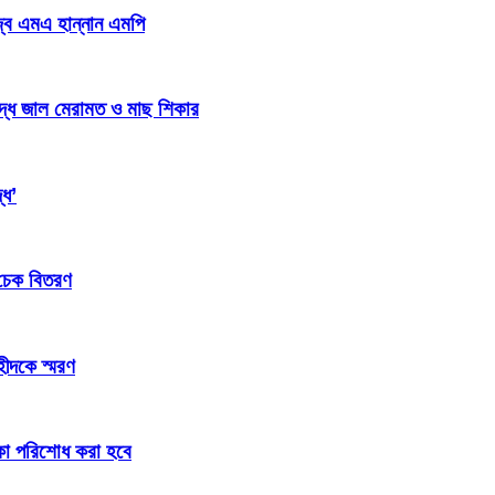
জ্ব এমএ হান্নান এমপি
িদ্ধ জাল মেরামত ও মাছ শিকার
্ধ’
 চেক বিতরণ
হীদকে স্মরণ
টাকা পরিশোধ করা হবে