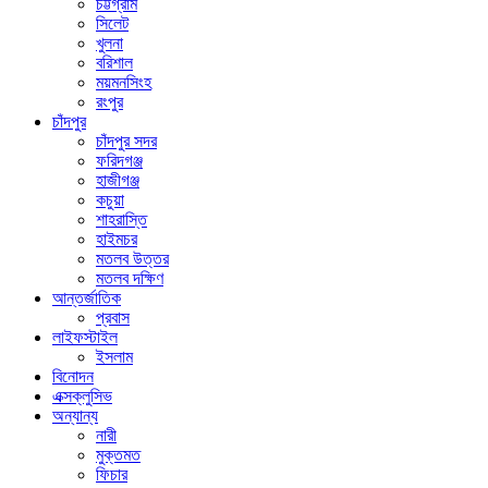
চট্টগ্রাম
সিলেট
খুলনা
বরিশাল
ময়মনসিংহ
রংপুর
চাঁদপুর
চাঁদপুর সদর
ফরিদগঞ্জ
হাজীগঞ্জ
কচুয়া
শাহরাস্তি
হাইমচর
মতলব উত্তর
মতলব দক্ষিণ
আন্তর্জাতিক
প্রবাস
লাইফস্টাইল
ইসলাম
বিনোদন
এক্সক্লুসিভ
অন্যান্য
নারী
মুক্তমত
ফিচার