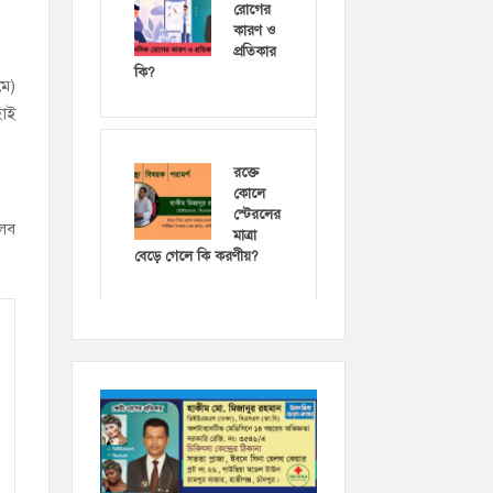
রোগের
কারণ ও
প্রতিকার
কি?
মে)
হাই
রক্তে
কোলে
স্টেরলের
তলব
মাত্রা
বেড়ে গেলে কি করণীয়?