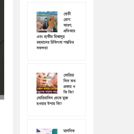
শ্বেতী
রোগ:
কারণ,
প্রতিকার
এবং হাকীম মিজানুর
রহমানের চিকিৎসা পদ্ধতির
সফলতা
সোরিয়া
সিস কত
প্রকার ও
কি কি?
সোরিয়াসিস থেকে মুক্ত
হওয়ার উপায় কি?
মানসিক