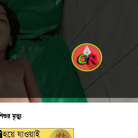
য়নে কাজ করছি’ : আলহাজ্ব এমএ হান্নান এমপি
াপট, মতলবে প্রকাশ্যে নিষিদ্ধ জাল মেরামত ও মাছ শিকার
ুর মৃত্যু