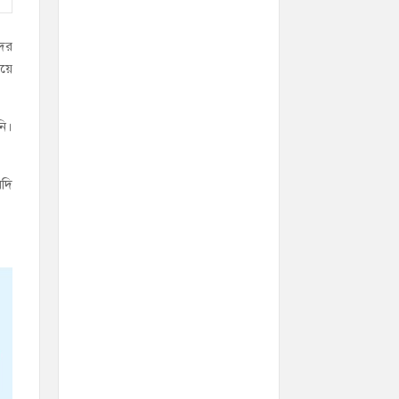
দের
ষয়ে
নি।
যদি