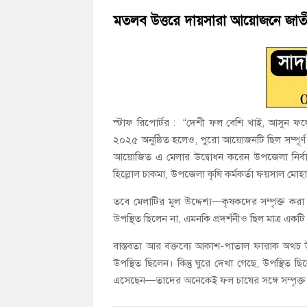
হাজীগঞ্জ সরকারি মডেল পাইলট হাই স্কুল অ্যান্
মতলব উত্তরে দায়সারা আয়োজনে জাত
‘জনগণের ভোটে নির্বাচিত হয়ে ফরিদগঞ্জের উন্ন
স্টাফ রিপোর্টর : “দেশী ফল বেশি খাই, আসুন ফ
২০২৫ অনুষ্ঠিত হলেও, পুরো আয়োজনটি ছিল সম্পূর্
আয়োজিত এ মেলার উদ্বোধন করেন উপজেলা নির্বাহী ক
হিল্লোল চাকমা, উপজেলা কৃষি কর্মকর্তা ফয়সাল মোহা
তবে মেলাটির মূল উদ্দেশ্য—কৃষকদের সম্পৃক্ত করা
উপস্থিত ছিলেন না, এমনকি প্রদর্শনীও ছিল মাত্র একট
বাস্তবতা আর বক্তব্যে আকাশ-পাতাল ফারাক অথচ 
উপস্থিত ছিলেন। কিন্তু ঘুরে দেখা গেছে, উপস্থিত 
এসেছেন—তাদের অনেকেই ফল চাষের সঙ্গে সম্পৃক্ত