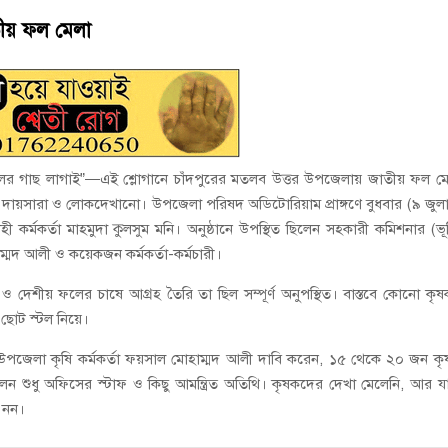
ড কলেজে ‘জুলাই গণঅভ্যুত্থান দিবস’ পালিত
ীয় ফল মেলা
য়নে কাজ করছি’ : আলহাজ্ব এমএ হান্নান এমপি
লের গাছ লাগাই”—এই শ্লোগানে চাঁদপুরের মতলব উত্তর উপজেলায় জাতীয় ফল ম
ণ দায়সারা ও লোকদেখানো। উপজেলা পরিষদ অডিটোরিয়াম প্রাঙ্গণে বুধবার (৯ জুল
র্মকর্তা মাহমুদা কুলসুম মনি। অনুষ্ঠানে উপস্থিত ছিলেন সহকারী কমিশনার (ভূ
ম্মদ আলী ও কয়েকজন কর্মকর্তা-কর্মচারী।
 ও দেশীয় ফলের চাষে আগ্রহ তৈরি তা ছিল সম্পূর্ণ অনুপস্থিত। বাস্তবে কোনো কৃ
ি ছোট স্টল নিয়ে।
উপজেলা কৃষি কর্মকর্তা ফয়সাল মোহাম্মদ আলী দাবি করেন, ১৫ থেকে ২০ জন ক
ছিলেন শুধু অফিসের স্টাফ ও কিছু আমন্ত্রিত অতিথি। কৃষকদের দেখা মেলেনি, আর য
 নন।