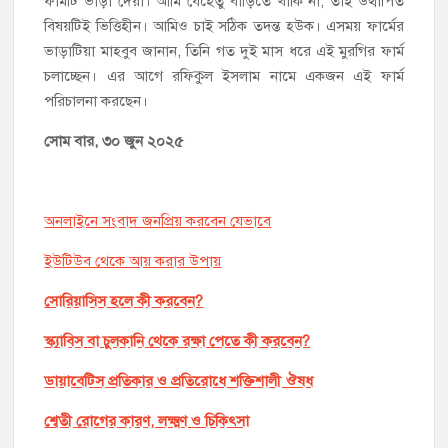
ফার্মটি ভাড়া দেয়া। আমি যেহেতু বাড়িতে থাকি না, তাই উত্থাপিত
বিষয়টিই ভিত্তিহীন। আমিও চাই সঠিক তদন্ত হউক। এসময় ফার্মের
ভাড়াটিয়া মাহবুব জানান, তিনি গত দুই মাস ধরে এই মুরগির ফার্ম
চলাচ্ছেন। এর আগে রফিকুল ইসলাম নামে একজন এই ফার্ম
পরিচালনা করছেন।
সোম বার, ৩০ জুন ২০২৫
অনলাইনে সংবাদ জনপ্রিয় করবেন যেভাবে
ইউটিউব থেকে আয় করার উপায়
সোরিয়াসিস হলে কী করবেন?
স্ক্যাবিস বা চুলকানি থেকে রক্ষা পেতে কী করবেন?
ডায়াবেটিস প্রতিকার ও প্রতিরোধে শক্তিশালী ঔষধ
শ্বেতী রোগের কারণ, লক্ষ্মণ ও চিকিৎসা