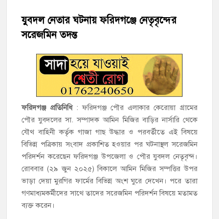
হাজীগঞ্জের টোরাগড় কাজী বাড়ি সড়কে রহিমা ভবনের প্রধান ফটক লক
করে চুরির চেষ্টা
যুবদল নেতার ঘটনায় ফরিদগঞ্জে নেতৃবৃন্দের
সরেজমিন তদন্ত
হাজীগঞ্জ পৌরসভার মেয়র প্রার্থী অ্যাড. টিটু টোরাগড় পূর্বপাড়া জামে
মসজিদে জুমা আদায়
হাজীগঞ্জে শিক্ষার্থীদের লেখাপড়ার মানোন্নয়নে ও উপস্থিতি নিশ্চিতকরণে
অভিভাবক সমাবেশ
হাজীগঞ্জে অস্বাস্থ্যকর পরিবেশে খাবার প্রস্তুত: ২ হোটেলকে ৪৫ হাজার
ফরিদগঞ্জ প্রতিনিধি
: ফরিদগঞ্জ পৌর এলাকার কেরোয়া গ্রামের
টাকা জরিমানা
পৌর যুবদলের সা. সম্পাদক আমিন মিজির বাড়ির নার্সারি থেকে
যৌথ বাহিনী কর্তৃক গাজা গাছ উদ্ধার ও পরবর্তীতে এই বিষয়ে
হাজীগঞ্জে ৬ বছরের শিশুকে ধর্ষণের অভিযোগে কেয়ারটেকার আটক
বিভিন্ন পত্রিকায় সংবাদ প্রকাশিত হওয়ার পর ঘটনাস্থল সরেজমিন
পরিদর্শন করেছেন ফরিদগঞ্জ উপজেলা ও পৌর যুবদল নেতৃবৃন্দ।
হাজীগঞ্জের রাজারগাঁও উবিতে জুলাই গণঅভ্যুত্থান দিবস পালন
রোববার (২৯ জুন ২০২৫) বিকালে আমিন মিজির সম্পত্তির উপর
ভাড়া দেয়া মুরগির ফার্মের বিভিন্ন অংশ ঘুরে দেখেন। পরে তারা
গণমাধ্যমকর্মীদের সাথে তাদের সরেজমিন পরিদর্শন বিষয়ে মতামত
ব্যক্ত করেন।