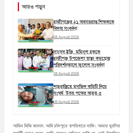
আরও পড়ুন
হাজীগঞ্জের ২১ অবসরপ্রাপ্ত শিক্ষককে
বিদায় সংবর্ধনা
08 August 2026
সাংসদ ইঞ্জি. মমিনুল হককে
হাজীগঞ্জ উপজেলা স্বাস্থ্য কমপ্লেক্স
পরিদর্শনকালে ফুলেল সংবর্ধনা
08 August 2026
শাহরাস্তিতে মসজিদ কমিটি নিয়ে
সংঘর্ষ, উভয় পক্ষের আহত ৫
08 August 2026
আমিন মিজি জানান, আমি চাঁদপুরে স্বপরিবারে থাকি। আমার মুরগির