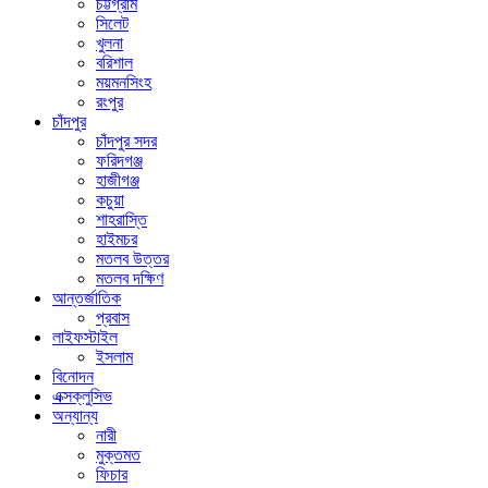
চট্টগ্রাম
সিলেট
খুলনা
বরিশাল
ময়মনসিংহ
রংপুর
চাঁদপুর
চাঁদপুর সদর
ফরিদগঞ্জ
হাজীগঞ্জ
কচুয়া
শাহরাস্তি
হাইমচর
মতলব উত্তর
মতলব দক্ষিণ
আন্তর্জাতিক
প্রবাস
লাইফস্টাইল
ইসলাম
বিনোদন
এক্সক্লুসিভ
অন্যান্য
নারী
মুক্তমত
ফিচার