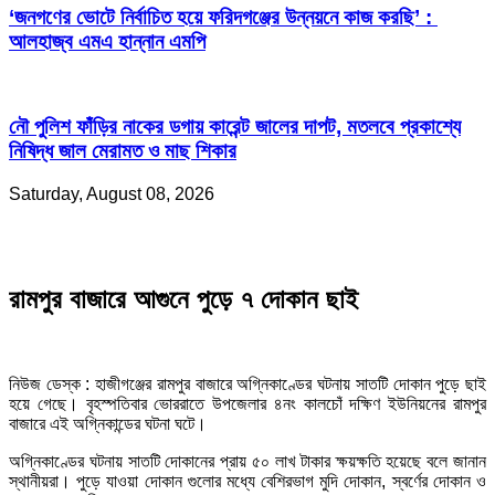
‘জনগণের ভোটে নির্বাচিত হয়ে ফরিদগঞ্জের উন্নয়নে কাজ করছি’ :
আলহাজ্ব এমএ হান্নান এমপি
নৌ পুলিশ ফাঁড়ির নাকের ডগায় কারেন্ট জালের দাপট, মতলবে প্রকাশ্যে
নিষিদ্ধ জাল মেরামত ও মাছ শিকার
Saturday, August 08, 2026
রামপুর বাজারে আগুনে পুড়ে ৭ দোকান ছাই
নিউজ ডেস্ক : হাজীগঞ্জের রামপুর বাজারে অগ্নিকাণ্ডের ঘটনায় সাতটি দোকান পুড়ে ছাই
হয়ে গেছে। বৃহস্পতিবার ভোররাতে উপজেলার ৪নং কালচোঁ দক্ষিণ ইউনিয়নের রামপুর
বাজারে এই অগ্নিকান্ডের ঘটনা ঘটে।
অগ্নিকাণ্ডের ঘটনায় সাতটি দোকানের প্রায় ৫০ লাখ টাকার ক্ষয়ক্ষতি হয়েছে বলে জানান
স্থানীয়রা। পুড়ে যাওয়া দোকান গুলোর মধ্যে বেশিরভাগ মুদি দোকান, স্বর্ণের দোকান ও