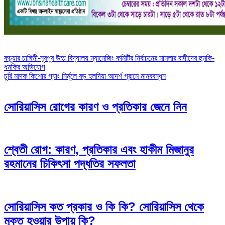
Post
কচুয়ার চাঙ্গিনী-নূরপুর উচ্চ বিদ্যালয় ম্যানেজিং কমিটির নির্বাচনের মামলার বাদীদের হুমকি-
ধমকির অভিযোগ
navigation
চুরি মাদক কিশোর গ্যাং নির্মূলে বড় হলদিয়া আদর্শ গ্রামে মানববন্ধন
সোরিয়াসিস রোগের কারণ ও প্রতিকার জেনে নিন
শ্বেতী রোগ: কারণ, প্রতিকার এবং হাকীম মিজানুর
রহমানের চিকিৎসা পদ্ধতির সফলতা
সোরিয়াসিস কত প্রকার ও কি কি? সোরিয়াসিস থেকে
মুক্ত হওয়ার উপায় কি?