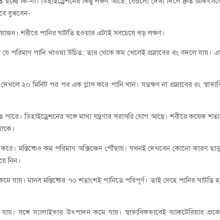
হচ্ছে কি-না। ডিহাইড্রেশনের কিছু লক্ষণ আছে, যেগুলো দেখা দিলে দ্রুত চিকিৎস
াবে বুঝবেন-
্রয়োজন। শরীরে পানির ঘাটতি হওয়ার এটাই সবচেয়ে বড় লক্ষণ।
িনে যে পরিমাণ পানি খাওয়া উচিত; তার থেকে কম খেলেই প্রস্রাবের রং বদলে যায়। 
দেখলে ২০ মিনিট পর পর এক গ্লাস করে পানি খান। যতক্ষণ না প্রস্রাবের রং স্বাভা
তে পারে। ডিহাইড্রেশনের সঙ্গে মাথা যন্ত্রণার সরাসরি যোগ আছে। শরীরে কয়েক শত
 থাকে।
করে। মস্তিষ্কেও কম পরিমাণ অক্সিজেন পৌঁছায়। যখনই দেখবেন কোনো কারণ ছাড
েয়ে নিন।
ষমতা কমে যায়। মানব মস্তিষ্কের ৭০ শতাংশই পানিতে পরিপূর্ণ। তাই দেহে পানির ঘাটতি 
 যায়। সঙ্গে স্যালাইভার উৎপাদন কমে যায়। স্বাভাবিকভাবেই ব্যাকটেরিয়ার প্রক