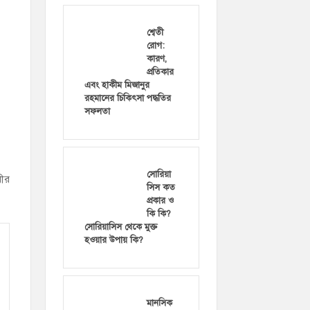
শ্বেতী
রোগ:
কারণ,
প্রতিকার
এবং হাকীম মিজানুর
রহমানের চিকিৎসা পদ্ধতির
সফলতা
সোরিয়া
রীর
সিস কত
প্রকার ও
কি কি?
সোরিয়াসিস থেকে মুক্ত
হওয়ার উপায় কি?
মানসিক