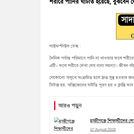
শরীরে পানির ঘাটতি হয়েছে, বুঝবেন য
মতলব উত্তরে সোনালী লাইফ ইন্সুইরেন্স কোম্প
হাজীগঞ্জ ডিগ্রি কলেজ গভীর শ্রদ্ধার সঙ্গে জুলা
লাইফস্টাইল ডেস্ক :
দৈনিক পর্যাপ্ত পরিমাণে পানি না খাওয়ার ফলে শরী
এটি। ফলে শরীরে দেখা দেয় নানা সমস্যা। জীবন বা
যেকোনো অসুখে সংক্রমিত হলে দ্রুত সুস্থ হওয়ার জন্
ডিটক্স হয়, অক্সিজেনের ঘাটতি পূরণ হয় ও ক্লান্তি ভা
আরও পড়ুন
হাজীগঞ্জে শিক্ষার্থীদের
07 August 2026