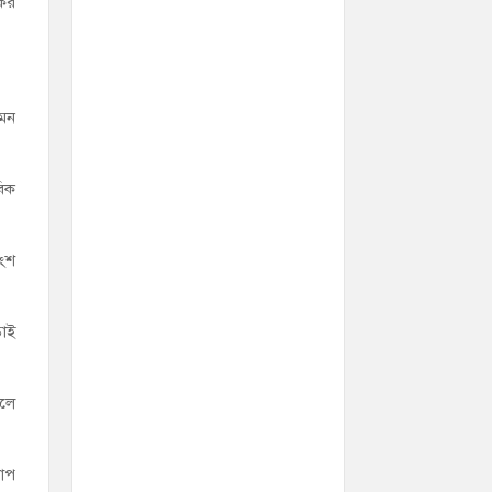
কের
এমন
বিক
াংশ
়াই
হলে
োপ