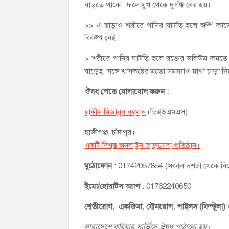
বাড়তে থাকে। ফলে মুখ থেকে দুর্গন্ধ বের হয়।
>> এ ছাড়াও শরীরে পানির ঘাটতি হলে অল্প কাজেই 
বিকল্প নেই।
> শরীরে পানির ঘাটতি হলে রক্তের ভলিউম কমতে থা
বাড়েই; সঙ্গে শ্বাসকষ্টের মতো সমস্যাও মাথা চাড়া 
ঔষধ পেতে যোগাযোগ করুন :
হাকীম মিজানুর রহমান
(ডিইউএমএস)
হাজীগঞ্জ, চাঁদপুর।
একটি বিশ্বস্ত অনলাইন স্বাস্থ্যসেবা প্রতিষ্ঠান।
মুঠোফোন
: 01742057854 (সকাল দশটা থেকে বি
ইমো/হোয়াটস অ্যাপ
: 01762240650
শ্বেতীরোগ, একজিমা, যৌনরোগ, পাইলস (ফিস্টুলা)
সারাদেশে কুরিয়ার সার্ভিসে ঔষধ পাঠানো হয়।