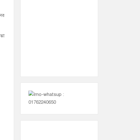
নের
তো