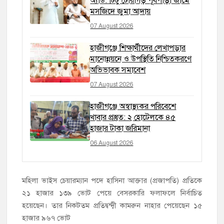
অ্যাড. টিটু টোরাগড় পূর্বপাড়া জামে
মসজিদে জুমা আদায়
07 August 2026
হাজীগঞ্জে শিক্ষার্থীদের লেখাপড়ার
মানোন্নয়নে ও উপস্থিতি নিশ্চিতকরণে
অভিভাবক সমাবেশ
07 August 2026
হাজীগঞ্জে অস্বাস্থ্যকর পরিবেশে
খাবার প্রস্তুত: ২ হোটেলকে ৪৫
হাজার টাকা জরিমানা
06 August 2026
মহিলা ভাইস চেয়ারম্যান পদে হাসিনা আক্তার (প্রজাপতি) প্রতিকে
২১ হাজার ১৩৯ ভোট পেয়ে বেসরকারি ফলাফলে নির্বাচিত
হয়েছেন। তার নিকটতম প্রতিদ্বন্দ্বী কামরুন নাহার পেয়েছেন ১৫
হাজার ৯৬৭ ভোট