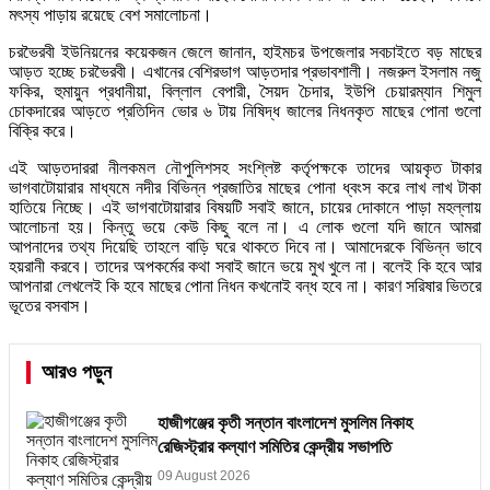
মৎস্য পাড়ায় রয়েছে বেশ সমালোচনা।
চরভৈরবী ইউনিয়নের কয়েকজন জেলে জানান, হাইমচর উপজেলার সবচাইতে বড় মাছের
আড়ত হচ্ছে চরভৈরবী। এখানের বেশিরভাগ আড়তদার প্রভাবশালী। নজরুল ইসলাম নজু
ফকির, হুমায়ুন প্রধানীয়া, বিল্লাল বেপারী, সৈয়দ চৈদার, ইউপি চেয়ারম্যান শিমুল
চোকদারের আড়তে প্রতিদিন ভোর ৬ টায় নিষিদ্ধ জালের নিধনকৃত মাছের পোনা গুলো
বিক্রি করে।
এই আড়তদাররা নীলকমল নৌপুলিশসহ সংশ্লিষ্ট কর্তৃপক্ষকে তাদের আয়কৃত টাকার
ভাগবাটোয়ারার মাধ্যমে নদীর বিভিন্ন প্রজাতির মাছের পোনা ধ্বংস করে লাখ লাখ টাকা
হাতিয়ে নিচ্ছে। এই ভাগবাটোয়ারার বিষয়টি সবাই জানে, চায়ের দোকানে পাড়া মহল্লায়
আলোচনা হয়। কিন্তু ভয়ে কেউ কিছু বলে না। এ লোক গুলো যদি জানে আমরা
আপনাদের তথ্য দিয়েছি তাহলে বাড়ি ঘরে থাকতে দিবে না। আমাদেরকে বিভিন্ন ভাবে
হয়রানী করবে। তাদের অপকর্মের কথা সবাই জানে ভয়ে মুখ খুলে না। বলেই কি হবে আর
আপনারা লেখলেই কি হবে মাছের পোনা নিধন কখনোই বন্ধ হবে না। কারণ সরিষার ভিতরে
ভূতের বসবাস।
আরও পড়ুন
হাজীগঞ্জের কৃতী সন্তান বাংলাদেশ মুসলিম নিকাহ
রেজিস্ট্রার কল্যাণ সমিতির কেন্দ্রীয় সভাপতি
09 August 2026