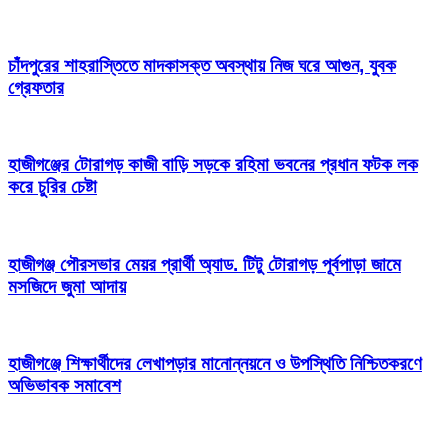
চাঁদপুরের শাহরাস্তিতে মাদকাসক্ত অবস্থায় নিজ ঘরে আগুন, যুবক
গ্রেফতার
হাজীগঞ্জের টোরাগড় কাজী বাড়ি সড়কে রহিমা ভবনের প্রধান ফটক লক
করে চুরির চেষ্টা
হাজীগঞ্জ পৌরসভার মেয়র প্রার্থী অ্যাড. টিটু টোরাগড় পূর্বপাড়া জামে
মসজিদে জুমা আদায়
হাজীগঞ্জে শিক্ষার্থীদের লেখাপড়ার মানোন্নয়নে ও উপস্থিতি নিশ্চিতকরণে
অভিভাবক সমাবেশ