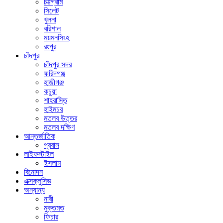
চট্টগ্রাম
সিলেট
খুলনা
বরিশাল
ময়মনসিংহ
রংপুর
চাঁদপুর
চাঁদপুর সদর
ফরিদগঞ্জ
হাজীগঞ্জ
কচুয়া
শাহরাস্তি
হাইমচর
মতলব উত্তর
মতলব দক্ষিণ
আন্তর্জাতিক
প্রবাস
লাইফস্টাইল
ইসলাম
বিনোদন
এক্সক্লুসিভ
অন্যান্য
নারী
মুক্তমত
ফিচার