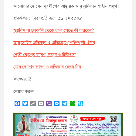
আনোয়ার হোসেন যুবলীগের আহ্বায়ক আবু সুফিয়ান শাহীন প্রমুখ।
প্রকাশিত : বৃহস্পতি বার, ১৬ মে ২০২৪
স্ক্যাবিস বা চুলকানি থেকে রক্ষা পেতে কী করবেন?
ডায়াবেটিস প্রতিকার ও প্রতিরোধে শক্তিশালী ঔষধ
শ্বেতী রোগের কারণ, লক্ষ্মণ ও চিকিৎসা
যৌন রোগের কারণ ও প্রতিকার জেনে নিন
Views: 2
শেয়ার করুন
F
T
C
E
V
M
T
W
S
a
w
o
m
i
e
e
h
k
c
i
p
a
b
s
l
a
y
e
t
y
i
e
s
e
t
p
b
t
L
l
r
e
g
s
e
o
e
i
n
r
A