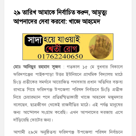
হাজীগঞ্জে শিক্ষার্থীদের লেখাপড়ার মানোন্নয়নে ও উপস্থিতি নিশ্চিতকরণে
অভিভাবক সমাবেশ
২৯ তারিখ আমাকে নির্বাচিত করুন, আমৃত্যু
আপনাদের সেবা করবো: খাজে আহমেদ
হাজীগঞ্জে অস্বাস্থ্যকর পরিবেশে খাবার প্রস্তুত: ২ হোটেলকে ৪৫ হাজার
টাকা জরিমানা
হাজীগঞ্জে ৬ বছরের শিশুকে ধর্ষণের অভিযোগে কেয়ারটেকার আটক
হাজীগঞ্জের রাজারগাঁও উবিতে জুলাই গণঅভ্যুত্থান দিবস পালন
মোঃ আনিছুর রহমান সুজন
: গতকাল ১৫ মে বুধবার বিকালে
হাজীগঞ্জ সরকারি মডেল পাইলট হাই স্কুল অ্যান্ড কলেজে ‘জুলাই
ফরিদগঞ্জের পাইকপাড়া উত্তর ইউনিয়নে প্রাথমিক বিদ্যালয় মাঠে
গণঅভ্যুত্থান দিবস’ পালিত
চিংড় প্রতীকের সমর্থনে আয়োজিত পথসভায় প্রধান অতিথির বক্তব্য
রাখতে গিয়ে ফরিদগঞ্জ উপজেলা পরিষদ নির্বাচনে চিংড়ি প্রতীক
‘জনগণের ভোটে নির্বাচিত হয়ে ফরিদগঞ্জের উন্নয়নে কাজ করছি’ :
নিয়ে চেয়ারম্যান পদে প্রতিদ্বন্দ্বিতাকারী খাজে আহমেদ মজুমদার
আলহাজ্ব এমএ হান্নান এমপি
বলেছেন, ছাত্রজীবন থেকেই রাজনীতির মাঠে। এই পর্যন্ত মানুষের
জন্য আন্দোলন সংগ্রাম করেছি। এখন আপনাদের দরজায় এসে
নৌ পুলিশ ফাঁড়ির নাকের ডগায় কারেন্ট জালের দাপট, মতলবে প্রকাশ্যে
দাঁড়িয়েছি ভোটের জন্য।
নিষিদ্ধ জাল মেরামত ও মাছ শিকার
আগামী ২৯মে অনুষ্ঠিতব্য ফরিদগঞ্জ উপজেলা পরিষদ নির্বাচনে