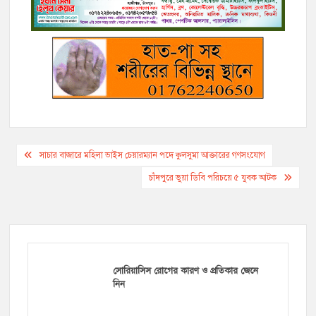
o
r
n
g
a
p
k
k
e
m
p
r
Post
সাচার বাজারে মহিলা ভাইস চেয়ারম্যান পদে কুলসুমা আক্তারের গণসংযোগ
navigation
চাঁদপুরে ভুয়া ডিবি পরিচয়ে ৫ যুবক আটক
সোরিয়াসিস রোগের কারণ ও প্রতিকার জেনে
নিন