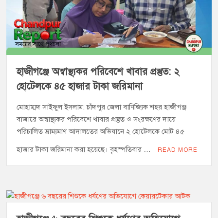
‘জনগণের ভোটে নির্বাচিত হয়ে ফরিদগঞ্জের উন্নয়নে কাজ করছি’ :
আলহাজ্ব এমএ হান্নান এমপি
নৌ পুলিশ ফাঁড়ির নাকের ডগায় কারেন্ট জালের দাপট, মতলবে প্রকাশ্যে
নিষিদ্ধ জাল মেরামত ও মাছ শিকার
হাজীগঞ্জে অস্বাস্থ্যকর পরিবেশে খাবার প্রস্তুত: ২
হোটেলকে ৪৫ হাজার টাকা জরিমানা
‘জনগণের হাতে রাষ্ট্রের মালিকানা ফিরিয়ে দিতে বিএনপি সরকার
অঙ্গীকারাবদ্ধ’
মোহাম্মদ সাইফুল ইসলাম: চাঁদপুর জেলা বাণিজ্যিক শহর হাজীগঞ্জ
বাজারে অস্বাস্থ্যকর পরিবেশে খাবার প্রস্তুত ও সংরক্ষণের দায়ে
মতলব উত্তরে সোনালী লাইফ ইন্সুইরেন্স কোম্পানী লিমিটেডের মরণোত্তর
পরিচালিত ভ্রাম্যমাণ আদালতের অভিযানে ২ হোটেলকে মোট ৪৫
চেক বিতরণ
হাজার টাকা জরিমানা করা হয়েছে। বৃহস্পতিবার …
READ MORE
হাজীগঞ্জ ডিগ্রি কলেজ গভীর শ্রদ্ধার সঙ্গে জুলাই গণঅভ্যুত্থানের সকল
শহীদকে স্মরণ
হাজীগঞ্জের যুবধারা সমবায় ক্ষুদ্রঋণ পুনরায় চালু করে মানুষের আমানতের
টাকা পরিশোধ করা হবে