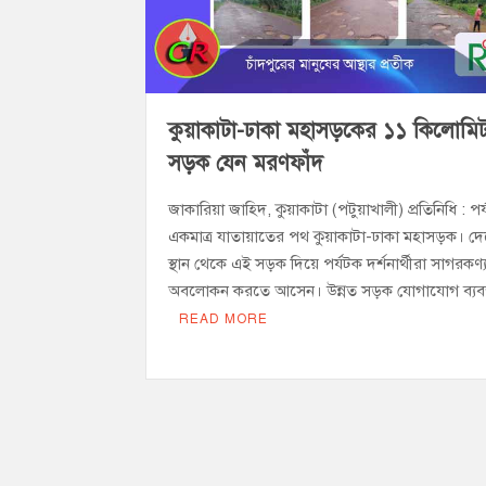
হাজীগঞ্জের ২নং দক্ষিণ পশ্চিম রাজারগাঁও সপ্র
চাঁদপুর জেলা জিয়া সাইবার ফোর্সের সভাপতি হ
কুয়াকাটা-ঢাকা মহাসড়কের ১১ কিলোমি
সড়ক যেন মরণফাঁদ
জাকারিয়া জাহিদ, কুয়াকাটা (পটুয়াখালী) প্রতিনিধি : প
একমাত্র যাতায়াতের পথ কুয়াকাটা-ঢাকা মহাসড়ক। দেশ
স্থান থেকে এই সড়ক দিয়ে পর্যটক দর্শনার্থীরা সাগরকণ্
অবলোকন করতে আসেন। উন্নত সড়ক যোগাযোগ ব্যবস
READ MORE