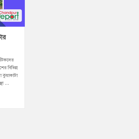
াবিতে মা সমাবেশ ও পরিচিতি সভা
াজীগঞ্জের কৃতী সন্তান এসএম সবুজ হোসেন
টার
র্যটকদের
ের বিভিন্ন
যা কুয়াকাটা
্থা …