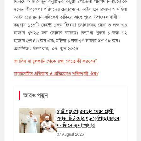
মিলিয়ে আজ ৫ জুন অনুষ্ঠিতব্য কচুয়া উপজেলা পরিষদ নির্বাচনে কে
হচ্ছেন উপজেলা পরিষদের চেয়ারম্যান, ভাইস চেয়ারম্যান ও মহিলা
ভাইস চেয়ারম্যান এদিকেই তাকিয়ে আছে পুরো উপজেলাবাসী।
কচুয়ায় ১১০টি কেন্দ্রে ১জন হিজড়া ভোটারসহ মোট ৩ লক্ষ ৩০
হাজার ৫শ২৫ জন ভোটার রয়েছে। তন্মধ্যে পুরুষ ১ লক্ষ ৭২
হাজার ৫শ ৪৬ জন এবং মহিলা ১ লক্ষ ৫৭ হাজার ৯শ ৭৮ জন।
প্রকাশিত : মঙ্গল বার, ০৪ জুন ২০২৪
স্ক্যাবিস বা চুলকানি থেকে রক্ষা পেতে কী করবেন?
ডায়াবেটিস প্রতিকার ও প্রতিরোধে শক্তিশালী ঔষধ
আরও পড়ুন
হাজীগঞ্জ পৌরসভার মেয়র প্রার্থী
অ্যাড. টিটু টোরাগড় পূর্বপাড়া জামে
মসজিদে জুমা আদায়
07 August 2026