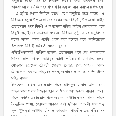
অনুষ্ঠিত হচ্ছে। ২৯ মে নির্বাচন হওয়ার কথা থাকলেও বৈরী
আহবাওয়া ও ঘূর্নিঝড়ে যোগযোগ বিচ্ছিন্ন হওয়ায় নির্বাচন স্থগিত হয়।
এ স্থগিত হওয়া নির্বাচন চতুর্থ ধাপে অনুষ্ঠিত হতে যাচ্ছে। এ
নির্বাচনে কচুয়া উপজেলা চেয়ারম্যান পদে ত্রিমুখী, উপজেলা ভাইস
চেয়ারম্যান পদে দ্বিমুখী ও উপজেলা মহিলা ভাইস চেয়ারম্যান পদে
ত্রিমুখী লড়াইয়ের সম্ভাবনা রয়েছে। নির্বাচন সুষ্ঠু ভাবে অনুষ্ঠানের
লক্ষ্যে সকল প্রকার প্রস্তুতি গ্রহন করা হয়েছে বলে জানিয়েছেন
উপজেলা নির্বাহী কর্মকর্তা এহসান মুরাদ।
প্রতিদ্বন্দিতাকারী প্রার্থীরা হচ্ছেন, চেয়ারম্যান পদে মো. শাহজাহান
শিশির কাপ পিরিচ, আইয়ুব আলী পাটওয়ারী দোয়াত কলম,
সোহরাব হোসেন চৌধুরী সোহাগ ঘোড়া, মো. মাহবুব আলম
টেলিফোন, ফয়েজ আহমেদ স্বপন, আনারস ও অ্যাড. মাঈন উদ্দিন
মাইনু লাঙ্গল।
উপজেলা ভাইস চেয়ারম্যান পদে রাকিবুল হাসান তালা, মো.
শাহজালাল প্রধান উড়োজাহাজ ও সৈয়দ আ: জব্বার বাহার চশমা।
মহিলা ভাইস চেয়ারম্যান পদে আমেনা আক্তার কলস, সালমা শহিদ
বৈদ্যুতিক পাখা, জোসনা আক্তার ঝর্ণা ফুটবল, শ্যামলী খান পদ্ম
ফুল, কুলসুমা আক্তার হাঁস ও ফারহানা পারভীন প্রজাপতি। সব