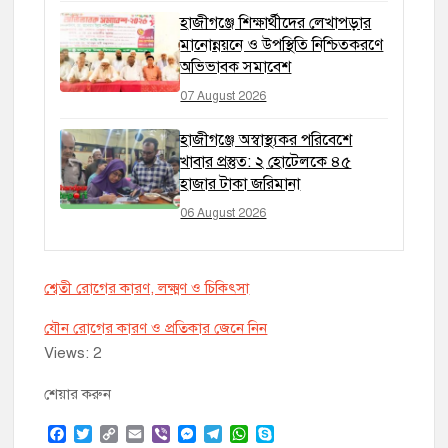
হাজীগঞ্জে শিক্ষার্থীদের লেখাপড়ার
মানোন্নয়নে ও উপস্থিতি নিশ্চিতকরণে
অভিভাবক সমাবেশ
07 August 2026
হাজীগঞ্জে অস্বাস্থ্যকর পরিবেশে
খাবার প্রস্তুত: ২ হোটেলকে ৪৫
হাজার টাকা জরিমানা
06 August 2026
শ্বেতী রোগের কারণ, লক্ষ্মণ ও চিকিৎসা
যৌন রোগের কারণ ও প্রতিকার জেনে নিন
Views: 2
শেয়ার করুন
F
T
C
E
V
M
T
W
S