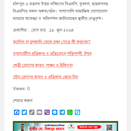
চাঁদপুর-২ মতলব উত্তর-দক্ষিণের বিএনপি, যুবদল, ছাত্রদলসহ
বিএনপির সকল অঙ্গসংগঠন। পাশাপাশি সামাজিক যোগাযোগ
মাধ্যমে শুভেচ্ছা ও অভিনন্দন জানিয়েছেন স্থানীয় নেতৃবৃন্দ।
প্রকাশিত : রোব বার, ১৬ জুন ২০২৪
স্ক্যাবিস বা চুলকানি থেকে রক্ষা পেতে কী করবেন?
ডায়াবেটিস প্রতিকার ও প্রতিরোধে শক্তিশালী ঔষধ
শ্বেতী রোগের কারণ, লক্ষ্মণ ও চিকিৎসা
যৌন রোগের কারণ ও প্রতিকার জেনে নিন
Views: 0
শেয়ার করুন
F
T
C
E
V
M
T
W
S
a
w
o
m
i
e
e
h
k
c
i
p
a
b
s
l
a
y
e
t
y
i
e
s
e
t
p