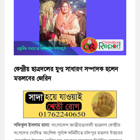
হাজীগঞ্জে শিক্ষার্থীদের লেখাপড়ার মানোন্নয়নে ও উপস্থিতি নিশ্চিতকরণে
অভিভাবক সমাবেশ
হাজীগঞ্জে অস্বাস্থ্যকর পরিবেশে খাবার প্রস্তুত: ২ হোটেলকে ৪৫ হাজার
টাকা জরিমানা
হাজীগঞ্জে ৬ বছরের শিশুকে ধর্ষণের অভিযোগে কেয়ারটেকার আটক
হাজীগঞ্জের রাজারগাঁও উবিতে জুলাই গণঅভ্যুত্থান দিবস পালন
কেন্দ্রীয় ছাত্রদলের যুগ্ম সাধারণ সম্পাদক হলেন
হাজীগঞ্জ সরকারি মডেল পাইলট হাই স্কুল অ্যান্ড কলেজে ‘জুলাই
মতলবের জেরিন
গণঅভ্যুত্থান দিবস’ পালিত
‘জনগণের ভোটে নির্বাচিত হয়ে ফরিদগঞ্জের উন্নয়নে কাজ করছি’ :
আলহাজ্ব এমএ হান্নান এমপি
নৌ পুলিশ ফাঁড়ির নাকের ডগায় কারেন্ট জালের দাপট, মতলবে প্রকাশ্যে
সফিকুল ইসলাম রানা:
বাংলাদেশ জাতীয়তাবাদী ছাত্রদল কেন্দ্রীয়
নিষিদ্ধ জাল মেরামত ও মাছ শিকার
সংসদের ঘোষিত আংশিক পুর্নাঙ্গ কমিটিতে চাঁদপুর মতলব উত্তরের