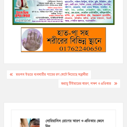
b
t
L
l
r
e
g
s
e
o
e
i
n
r
A
o
r
n
g
a
p
k
k
e
m
p
r
Post
মতলব উত্তরে ব্যবসায়ীর পায়ের রগ কেটে দিয়েছে সন্ত্রাসীরা
navigation
জরায়ু টিউমারের কারণ, লক্ষণ ও প্রতিকার
সোরিয়াসিস রোগের কারণ ও প্রতিকার জেনে
নিন