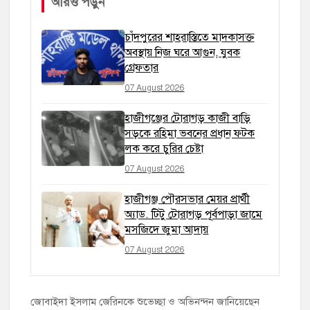
আরও পড়ুন
চাঁদপুরের শাহরাস্তিতে মাদকাসক্ত
অবস্থায় নিজ ঘরে আগুন, যুবক
গ্রেফতার
07 August 2026
হাজীগঞ্জের টোরাগড় কাজী বাড়ি
সড়কে রহিমা ভবনের প্রধান ফটক
লক করে চুরির চেষ্টা
07 August 2026
হাজীগঞ্জ পৌরসভার মেয়র প্রার্থী
অ্যাড. টিটু টোরাগড় পূর্বপাড়া জামে
মসজিদে জুমা আদায়
07 August 2026
জোবাইদা ইসলাম জেরিনকে শুভেচ্ছা ও অভিনন্দন জানিয়েছেন