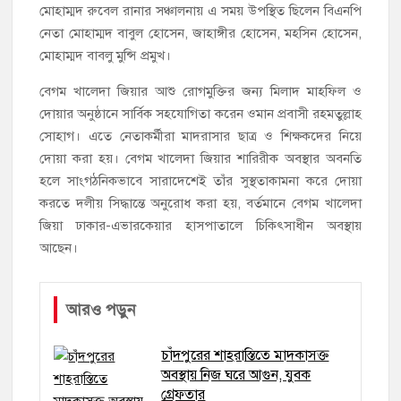
মোহাম্মদ রুবেল রানার সঞ্চালনায় এ সময় উপস্থিত ছিলেন বিএনপি
নেতা মোহাম্মদ বাবুল হোসেন, জাহাঙ্গীর হোসেন, মহসিন হোসেন,
মোহাম্মদ বাবলু মুন্সি প্রমুখ।
বেগম খালেদা জিয়ার আশু রোগমুক্তির জন্য মিলাদ মাহফিল ও
দোয়ার অনুষ্ঠানে সার্বিক সহযোগিতা করেন ওমান প্রবাসী রহমতুল্লাহ
সোহাগ। এতে নেতাকর্মীরা মাদরাসার ছাত্র ও শিক্ষকদের নিয়ে
দোয়া করা হয়। বেগম খালেদা জিয়ার শারিরীক অবস্থার অবনতি
হলে সাংগঠনিকভাবে সারাদেশেই তাঁর সুস্থতাকামনা করে দোয়া
করতে দলীয় সিদ্ধান্তে অনুরোধ করা হয়, বর্তমানে বেগম খালেদা
জিয়া ঢাকার-এভারকেয়ার হাসপাতালে চিকিৎসাধীন অবস্থায়
আছেন।
আরও পড়ুন
চাঁদপুরের শাহরাস্তিতে মাদকাসক্ত
অবস্থায় নিজ ঘরে আগুন, যুবক
গ্রেফতার