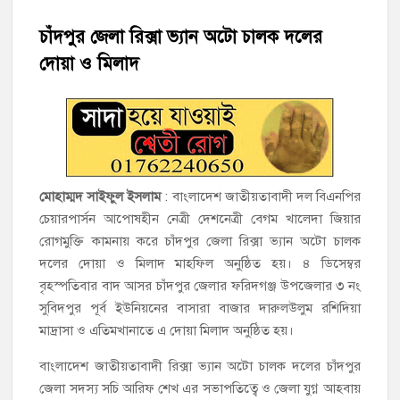
হাজীগঞ্জে শিক্ষার্থীদের লেখাপড়ার মানোন্নয়নে ও উপস্থিতি নিশ্চিতকরণে
অভিভাবক সমাবেশ
চাঁদপুর জেলা রিক্সা ভ্যান অটো চালক দলের
দোয়া ও মিলাদ
হাজীগঞ্জে অস্বাস্থ্যকর পরিবেশে খাবার প্রস্তুত: ২ হোটেলকে ৪৫ হাজার
টাকা জরিমানা
হাজীগঞ্জে ৬ বছরের শিশুকে ধর্ষণের অভিযোগে কেয়ারটেকার আটক
হাজীগঞ্জের রাজারগাঁও উবিতে জুলাই গণঅভ্যুত্থান দিবস পালন
মোহাম্মদ সাইফুল ইসলাম
: বাংলাদেশ জাতীয়তাবাদী দল বিএনপির
হাজীগঞ্জ সরকারি মডেল পাইলট হাই স্কুল অ্যান্ড কলেজে ‘জুলাই
চেয়ারপার্সন আপোষহীন নেত্রী দেশনেত্রী বেগম খালেদা জিয়ার
গণঅভ্যুত্থান দিবস’ পালিত
রোগমুক্তি কামনায় করে চাঁদপুর জেলা রিক্সা ভ্যান অটো চালক
দলের দোয়া ও মিলাদ মাহফিল অনুষ্ঠিত হয়। ৪ ডিসেম্বর
‘জনগণের ভোটে নির্বাচিত হয়ে ফরিদগঞ্জের উন্নয়নে কাজ করছি’ :
বৃহস্পতিবার বাদ আসর চাঁদপুর জেলার ফরিদগঞ্জ উপজেলার ৩ নং
আলহাজ্ব এমএ হান্নান এমপি
সুবিদপুর পূর্ব ইউনিয়নের বাসারা বাজার দারুলউলুম রশিদিয়া
মাদ্রাসা ও এতিমখানাতে এ দোয়া মিলাদ অনুষ্ঠিত হয়।
নৌ পুলিশ ফাঁড়ির নাকের ডগায় কারেন্ট জালের দাপট, মতলবে প্রকাশ্যে
নিষিদ্ধ জাল মেরামত ও মাছ শিকার
বাংলাদেশ জাতীয়তাবাদী রিক্সা ভ্যান অটো চালক দলের চাঁদপুর
জেলা সদস্য সচি আরিফ শেখ এর সভাপতিত্বে ও জেলা যুগ্ন আহবায়