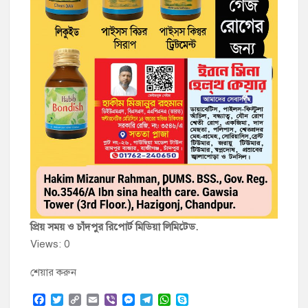
প্রিয় সময় ও চাঁদপুর রিপোর্ট মিডিয়া লিমিটেড.
Views: 0
শেয়ার করুন
F
T
C
E
V
M
T
W
S