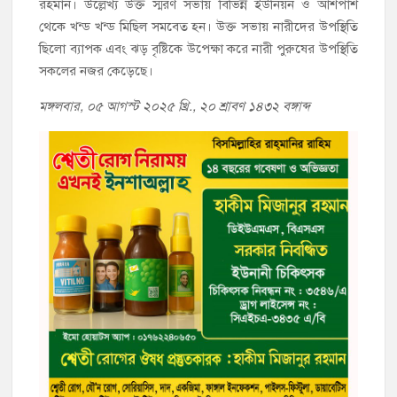
রহমান। উল্লেখ্য উক্ত স্মরণ সভায় বিভিন্ন ইউনিয়ন ও আশপাশ
থেকে খন্ড খন্ড মিছিল সমবেত হন। উক্ত সভায় নারীদের উপস্থিতি
ছিলো ব্যাপক এবং ঝড় বৃষ্টিকে উপেক্ষা করে নারী পুরুষের উপস্থিতি
সকলের নজর কেড়েছে।
মঙ্গলবার, ০৫ আগস্ট ২০২৫ খ্রি., ২০ শ্রাবণ ১৪৩২ বঙ্গাব্দ