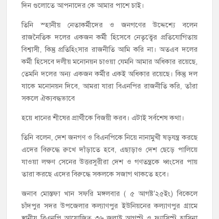
দিন গুলোতে আপনাদের কে আমার পাশে চাই।
তিনি স্হানীয় নেতাকর্মীদের ও জনগণের উদ্দেশ্যে বলেন
রাজনৈতিক দলের একজন কর্মী হিসেবে নেতৃত্বের প্রতিযোগিতায়
বিশ্বাসী, কিন্তু প্রতিহিংসার রাজনীতি আমি করি না। অতএব দলের
কর্মী হিসেবে দলীয় মনোনয়ন চাওয়া যেমনি আমার অধিকার রয়েছে,
তেমনি দলের অন্য একজন কর্মীর একই অধিকার রয়েছে। কিন্তু দল
যাকে মনোনয়ন দিবে, আমরা যারা বিএনপির রাজনীতি করি, তাঁরা
সকলে ঐক্যবদ্ধভাবে
হয়ে ধানের শীষের প্রার্থীকে বিজয়ী করব। এটাই সর্বশেষ কথা।
তিনি বলেন, দেশ জনগণ ও বিএনপিকে নিয়ে নানামুখী ষড়যন্ত্র করছে
এদের বিরুদ্ধে রুখে দাঁড়াতে হবে, এছাড়াও দেশ ছেড়ে পালিয়ে
যাওয়া লক্ষণ সেনের উত্তরসুরীরা দেশ ও গণতন্ত্রকে ধ্বংসের পায়
তারা করছে এদের বিরুদ্ধে সকলকে সজাগ থাকতে হবে।
জনাব মোস্তফা খান সফরি মঙ্গলবার ( ৫ আগষ্ট’২৫ইং) বিকেলে
চাঁদপুর সদর উপজেলার কল্যাণপুর ইউনিয়নের কল্যাণপুর গ্রামে
স্থানীয় বিএনপি আয়োজিত ৩৬ জুলাই আগস্ট ও ফ্যাসিস্ট হাসিনা