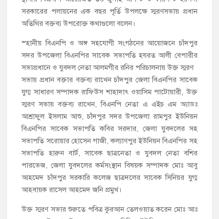
সরকারের পলায়নের এক বছর পূর্তি উপলক্ষে স্মরণসভায় প্রধান
অতিথির বক্তব্য উপরোক্ত কথাগুলো বলেন।
স্হানীয় বিএনপি ও অঙ্গ সহযোগী সংগঠনের আয়োজনে চাঁদপুর
সদর উপজেলা বিএনপির সাবেক সভাপতি হযরত আলী বেপারীর
সভাপ্রধানে ও যুবদল নেতা আলমগীর রনির পরিচালনায় উক্ত স্মরণ
সভায় প্রধান বক্তার বক্তব্য রাখেন চাঁদপুর জেলা বিএনপির সাবেক
যুগ্ম সাধারণ সম্পাদক রাফিউস শাহাদাৎ ওয়াসিম পাটোয়ারী, উক্ত
স্মরণ সভায় বক্তব্য রাখেন, বিএনপি নেতা এ এইচ এম অ্যাডঃ
আশ্রাফুল ইসলাম আশু, চাঁদপুর সদর উপজেলা রামপুর ইউনিয়ন
বিএনপির সাবেক সভাপতি কবির সরদার, জেলা যুবদলের সহ
সভাপতি সরোয়ার হোসেন গাজী, কল্যাণপুর ইউনিয়ন বিএনপির সহ
সভাপতি হারুন বার্ট, সাবেক ছাত্রনেতা ও যুবদল নেতা বশির
পারভেজ, জেলা যুবদলের কর্মসংস্থান বিষয়ক সম্পাদক মোঃ আবু
আহমেদ চাঁদপুর সরকারি কলেজ ছাত্রদলের সাবেক সিনিয়র যুগ্ম
আহবায়ক রাসেল আহমেদ জনি প্রমুখ।
উক্ত স্মরণ সভার শুরুতে পবিত্র কুরআন তেলওয়াত করেন মোঃ আঃ