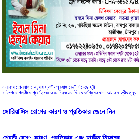
Post
এলাকায় তোলপাড় : কচুয়ায় স্বামীর পুরুষাঙ্গ কেটে দিয়েছে স্ত্রী
ফরিদগঞ্জে পল্লীতে পুরোহিতের ঘরের বিদ্যুতের মিটারে অগ্নিসংযোগ, আতংকে স্ত্রীর মৃত্যু
navigation
সোরিয়াসিস রোগের কারণ ও প্রতিকার জেনে নিন
শ্বেতী রোগ: কারণ, প্রতিকার এবং হাকীম মিজানুর