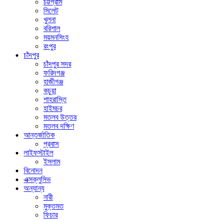
চট্টগ্রাম
সিলেট
খুলনা
বরিশাল
ময়মনসিংহ
রংপুর
চাঁদপুর
চাঁদপুর সদর
ফরিদগঞ্জ
হাজীগঞ্জ
কচুয়া
শাহরাস্তি
হাইমচর
মতলব উত্তর
মতলব দক্ষিণ
আন্তর্জাতিক
প্রবাস
লাইফস্টাইল
ইসলাম
বিনোদন
এক্সক্লুসিভ
অন্যান্য
নারী
মুক্তমত
ফিচার