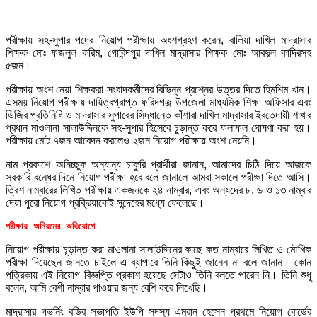
পরীক্ষায় সহ-সুপার পদের নিয়োগ পরীক্ষায় অংশগ্রহণ করেন, বালিয়া দাখিল মাদ্রাসার
শিক্ষক মোঃ ফজলুল করিম, গোবিন্দপুর দাখিল মাদ্রাসার শিক্ষক মোঃ আবদুল কাদিরসহ
৫জন।
পরীক্ষায় অংশ নেয়া শিক্ষকরা সংবাদকর্মীদের বিভিন্ন প্রশ্নের উত্তর দিতে হিমশিম খান।
এসময় নিয়োগ পরীক্ষায় দায়িত্বপ্রাপ্ত ফরিদগঞ্জ উপজেলা মাধ্যমিক শিক্ষা অফিসার এবং
ডিজির প্রতিনিধি ও মাদ্রাসার সুপারের সিদ্ধান্তে কাঁশারা দাখিল মাদ্রাসার ইবতেদায়ী শাখার
প্রধান মাওলানা সালাউদ্দিনকে সহ-সুপার হিসেবে চুড়ান্ত করে ফলাফল ঘোষণা করা হয়।
পরীক্ষায় মোট ৭জন আবেদন করলেও ২জন নিয়োগ পরীক্ষায় অংশ নেয়নি।
নাম প্রকাশে অনিচ্ছুক অন্যান্য চাকুরি প্রার্থীরা জানান, আমাদের চিঠি দিয়ে আজকে
সরকারি বন্ধের দিনে নিয়োগ পরীক্ষা হবে বলে জানালে আমরা সকালে পরীক্ষা দিতে আসি।
ত্রিশ নাম্বারের লিখিত পরীক্ষায় একজনকে ২৪ নাম্বার, এবং অন্যদের ৮, ৬ ও ১৩ নাম্বার
দেয়া পুরো নিয়োগ প্রক্রিয়াকেই সন্দেহের মধ্যে ফেলেছে।
পরীক্ষায় অনিয়মের অভিযোগে
নিয়োগ পরীক্ষায় চূড়ান্ত করা মাওলানা সালাউদ্দিনের কাছে কত নাম্বারে লিখিত ও মৌখিক
পরীক্ষা দিয়েছেন জানতে চাইলে এ ব্যাপারে তিনি কিছুই জানেন না বলে জানান। কোন
পত্রিকায় এই নিয়োগ বিজ্ঞপ্তি প্রকাশ হয়েছে সেটাও তিনি বলতে পারেন নি। তিনি শুধু
বলেন, আমি বেশী নাম্বার পাওয়ার জন্য বেশি করে লিখেছি।
মাদ্রাসার গভর্নিং বডির সভাপতি ইউপি সদস্য এমরান হেসেন প্রথমে নিয়োগ বোর্ডের