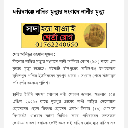
মতলব উত্তরে সোনালী লাইফ ইন্সুইরেন্স কোম্পানী লিমিটেডের মরণোত্তর
চেক বিতরণ
ফরিদগঞ্জে নাতির মৃত্যুর সংবাদে নানীর মৃত্যু
হাজীগঞ্জ ডিগ্রি কলেজ গভীর শ্রদ্ধার সঙ্গে জুলাই গণঅভ্যুত্থানের সকল
শহীদকে স্মরণ
হাজীগঞ্জের যুবধারা সমবায় ক্ষুদ্রঋণ পুনরায় চালু করে মানুষের আমানতের
টাকা পরিশোধ করা হবে
মোঃ আনিছুর রহমান সুজন :
কিশোর নাতির মৃত্যুর সংবাদে নানী আফিয়া বেগম (৬৫ ) নামে এক
হাজীগঞ্জের বাকিলা উবির অভিভাবক সদস্য হোসেন মোল্লা লিটন সম্মাননা
বৃদ্ধার মৃত্যু হয়েছে। ঘটনাটি চাঁদপুরের ফরিদগঞ্জ উপজেলার
পেলেন
সুবিদপুর পশ্চিম ইউনিয়নের নূরপুর গ্রামে । সংবাদ পেয়ে ঘটনাস্থল
গণঅভ্যুত্থান দিবসে ফরিদগঞ্জ মাদ্রাসা মাঠে বিএনপির গণসমাবেশ
পরিদর্শন করেছে পুলিশ।
স্থানীয় ইউপি সদস্য গোলাম নবী খোকন জানান, শুক্রবার (২৪
হাজীগঞ্জের ২নং দক্ষিণ পশ্চিম রাজারগাঁও সপ্রাবিতে মা সমাবেশ ও
পরিচিতি সভা
এপ্রিল ২০২৬) রাতে নূরপুর গ্রামের নন্দী বাড়ির দেলোয়ার
হোসেনের ছেলে রিফাত হোসেন প্রকাশ সিয়াম (১৯) গোপনে
সিগারেট খাওয়ার ঘটনা ভিডিও করে পরিবারের সদস্যকে
চাঁদপুর জেলা জিয়া সাইবার ফোর্সের সভাপতি হাজীগঞ্জের কৃতী সন্তান
এসএম সবুজ হোসেন
দেখানোর কথা বলাকে কেন্দ্র করে ওই বাড়ির মোহাম্মদ নাসির এর