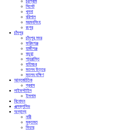
চট্টগ্রাম
সিলেট
খুলনা
বরিশাল
ময়মনসিংহ
রংপুর
চাঁদপুর
চাঁদপুর সদর
ফরিদগঞ্জ
হাজীগঞ্জ
কচুয়া
শাহরাস্তি
হাইমচর
মতলব উত্তর
মতলব দক্ষিণ
আন্তর্জাতিক
প্রবাস
লাইফস্টাইল
ইসলাম
বিনোদন
এক্সক্লুসিভ
অন্যান্য
নারী
মুক্তমত
ফিচার