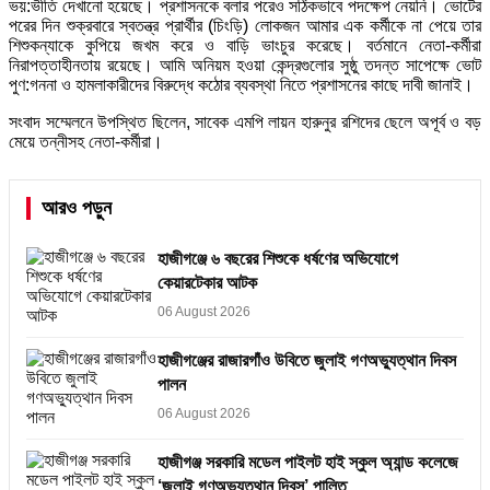
ভয়:ভীতি দেখানো হয়েছে। প্রশাসনকে বলার পরেও সঠিকভাবে পদক্ষেপ নেয়নি। ভোটের
পরের দিন শুক্রবারে স্বতন্ত্র প্রার্থীর (চিংড়ি) লোকজন আমার এক কর্মীকে না পেয়ে তার
শিশুকন্যাকে কুপিয়ে জখম করে ও বাড়ি ভাংচুর করেছে। বর্তমানে নেতা-কর্মীরা
নিরাপত্তাহীনতায় রয়েছে। আমি অনিয়ম হওয়া কেন্দ্রগুলোর সুষ্ঠু তদন্ত সাপেক্ষে ভোট
পুণ:গননা ও হামলাকারীদের বিরুদ্ধে কঠোর ব্যবস্থা নিতে প্রশাসনের কাছে দাবী জানাই।
সংবাদ সম্মেলনে উপস্থিত ছিলেন, সাবেক এমপি লায়ন হারুনুর রশিদের ছেলে অপূর্ব ও বড়
মেয়ে তন্নীসহ নেতা-কর্মীরা।
আরও পড়ুন
হাজীগঞ্জে ৬ বছরের শিশুকে ধর্ষণের অভিযোগে
কেয়ারটেকার আটক
06 August 2026
হাজীগঞ্জের রাজারগাঁও উবিতে জুলাই গণঅভ্যুত্থান দিবস
পালন
06 August 2026
হাজীগঞ্জ সরকারি মডেল পাইলট হাই স্কুল অ্যান্ড কলেজে
‘জুলাই গণঅভ্যুত্থান দিবস’ পালিত