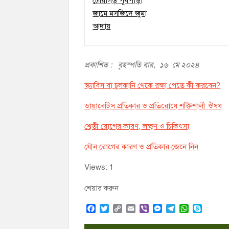
প্রকাশিত : বৃহস্পতি বার, ১৬ মে ২০২৪
স্ক্যাবিস বা চুলকানি থেকে রক্ষা পেতে কী করবেন?
ডায়াবেটিস প্রতিকার ও প্রতিরোধে শক্তিশালী ঔষধ
শ্বেতী রোগের কারণ, লক্ষ্মণ ও চিকিৎসা
যৌন রোগের কারণ ও প্রতিকার জেনে নিন
Views: 1
শেয়ার করুন
F
T
C
E
V
M
T
W
S
a
w
o
m
i
e
e
h
k
c
i
p
a
b
s
l
a
y