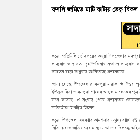
‘জনগণের ভোটে নির্বাচিত হয়ে ফরিদগঞ্জের উন্ন
ফসলি জমিতে মাটি কাটায় ভেকু বিকল :
নৌ পুলিশ ফাঁড়ির নাকের ডগায় কারেন্ট জালের দ
কচুয়া প্রতিনিধি : চাঁদপুরের কচুয়া উপজেলার মনপ
ভ্রাম্যমান আদালত। বৃহস্পতিবার সকালে ভ্রাম্যমান আ
সচেতন মহল সাধুবাদ জানিয়েছে প্রশাসনকে।
জানা গেছে, উপজেলার মনপুরা-নয়াকান্দি উত্তর পূ
ইউসুফ মিয়া ও মনপুরা গ্রামের আব্দুল মালেকের পুত্র
করে আসছে। এ সংবাদ পেয়ে প্রশাসনের লোকজন ত
কর্মকর্তারা উপস্থিত ছিলেন।
কচুয়া উপজেলা সহকারি কমিশনার (ভূমি) বাপ্পি দত্
বিক্রি করলে অভিযানের মাধ্যমে তাদের বিরুদ্ধে আইনান