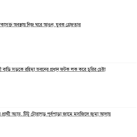
াদকাসক্ত অবস্থায় নিজ ঘরে আগুন, যুবক গ্রেফতার
 বাড়ি সড়কে রহিমা ভবনের প্রধান ফটক লক করে চুরির চেষ্টা
্রার্থী অ্যাড. টিটু টোরাগড় পূর্বপাড়া জামে মসজিদে জুমা আদায়