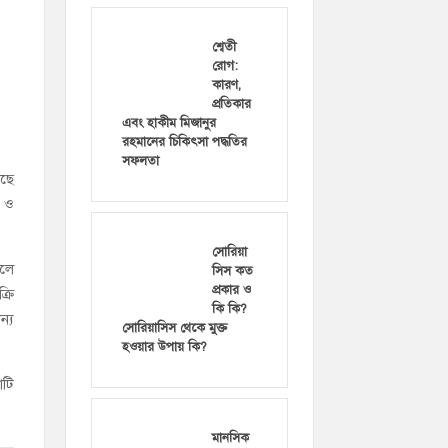
শ্বেতী
রোগ:
কারণ,
প্রতিকার
এবং হাকীম মিজানুর
রহমানের চিকিৎসা পদ্ধতির
সফলতা
েছে
ন ও
সোরিয়া
েলে
সিস কত
প্রকার ও
্রি
কি কি?
্য
সোরিয়াসিস থেকে মুক্ত
হওয়ার উপায় কি?
াটি
মানসিক