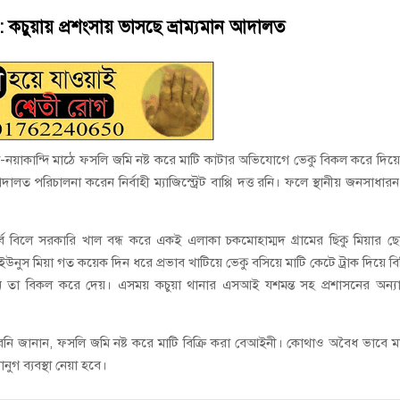
য়নে কাজ করছি’ : আলহাজ্ব এমএ হান্নান এমপি
 কচুয়ায় প্রশংসায় ভাসছে ভ্রাম্যমান আদালত
াপট, মতলবে প্রকাশ্যে নিষিদ্ধ জাল মেরামত ও মাছ শিকার
ুরা-নয়াকান্দি মাঠে ফসলি জমি নষ্ট করে মাটি কাটার অভিযোগে ভেকু বিকল করে দিয়
দালত পরিচালনা করেন নির্বাহী ম্যাজিস্ট্রেট বাপ্পি দত্ত রনি। ফলে স্থানীয় জনসাধার
র্ব বিলে সরকারি খাল বন্ধ করে একই এলাকা চকমোহাম্মদ গ্রামের ছিকু মিয়ার ছ
 ইউনুস মিয়া গত কয়েক দিন ধরে প্রভাব খাটিয়ে ভেকু বসিয়ে মাটি কেটে ট্রাক দিয়ে বিক
া বিকল করে দেয়। এসময় কচুয়া থানার এসআই যশমন্ত সহ প্রশাসনের অন্যান
ত রনি জানান, ফসলি জমি নষ্ট করে মাটি বিক্রি করা বেআইনী। কোথাও অবৈধ ভাবে ম
ুগ ব্যবস্থা নেয়া হবে।