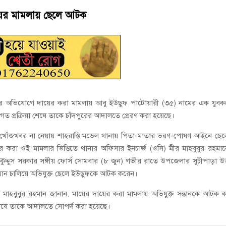
থান দিবস পালন
মায়ের মামলায় ছেলে আটক
ড কলেজে ‘জুলাই গণঅভ্যুত্থান দিবস’ পালিত
য়ার অভিযোগে দায়ের করা মামলায় আবু ইউছুফ পাটোয়ারী (৩৫) নামের এক যুব
ত প্রক্রিয়া শেষে তাকে চাঁদপুরের আদালতে প্রেরণ করা হয়েছে।
 খোঁজখবর না নেয়ায় শাহরাস্তি মডেল থানায় পিতা-মাতার ভরণ-পোষণ আইনে ছে
য়ের করা ওই মামলার ভিত্তিতে থানার অফিসার ইনচার্জ (ওসি) মীর মাহবুবুর রহমা
কুদ্দুস সরকার সঙ্গীয় ফোর্স সোমবার (৮ জুন) গভীর রাতে উপজেলার সূচীপাড়া উত
যান চালিয়ে অভিযুক্ত ছেলে ইউছুফকে আটক করেন।
র মাহবুবুর রহমান জানান, মায়ের দায়ের করা মামলায় অভিযুক্ত সন্তানকে আটক 
শেষে তাকে আদালতে সোপর্দ করা হয়েছে।