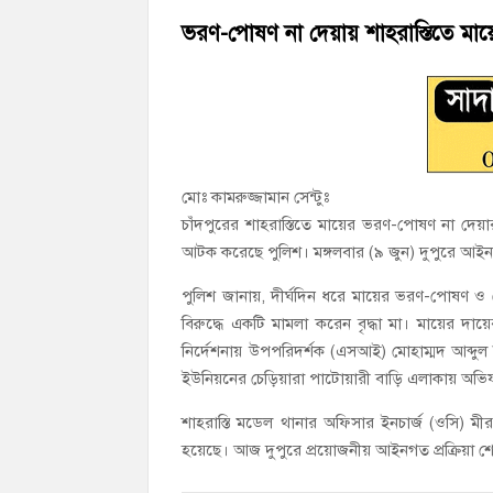
হাজীগঞ্জের রাজারগাঁও উবিতে জুলাই গণঅভ্যুত্
ভরণ-পোষণ না দেয়ায় শাহরাস্তিতে 
হাজীগঞ্জ সরকারি মডেল পাইলট হাই স্কুল অ্যান্
মোঃ কামরুজ্জামান সেন্টুঃ
চাঁদপুরের শাহরাস্তিতে মায়ের ভরণ-পোষণ না দে
আটক করেছে পুলিশ। মঙ্গলবার (৯ জুন) দুপুরে আইনগ
পুলিশ জানায়, দীর্ঘদিন ধরে মায়ের ভরণ-পোষণ ও
বিরুদ্ধে একটি মামলা করেন বৃদ্ধা মা। মায়ের দা
নির্দেশনায় উপপরিদর্শক (এসআই) মোহাম্মদ আব্দুল 
ইউনিয়নের চেড়িয়ারা পাটোয়ারী বাড়ি এলাকায় অভি
শাহরাস্তি মডেল থানার অফিসার ইনচার্জ (ওসি) মী
হয়েছে। আজ দুপুরে প্রয়োজনীয় আইনগত প্রক্রিয়া 