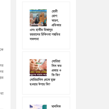
শ্বেতী
রোগ:
কারণ,
প্রতিকার
এবং হাকীম মিজানুর
রহমানের চিকিৎসা পদ্ধতির
সফলতা
ককে
সোরিয়া
লের
সিস কত
প্রকার ও
নের
কি কি?
্তর
সোরিয়াসিস থেকে মুক্ত
হওয়ার উপায় কি?
করা
মানসিক