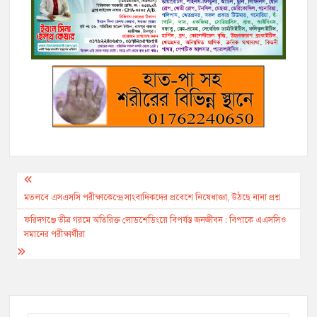
b
t
L
l
r
e
g
s
e
o
e
i
n
r
A
o
r
n
g
a
p
k
k
e
m
p
r
Post
navigation
মতলবে এসএসসি পরীক্ষাকেন্দ্রে সাংবাদিকদের প্রবেশে নিষেধাজ্ঞা, উঠছে নানা প্রশ্ন
ফরিদগঞ্জে তীব্র গরমে অতিরিক্ত লোডশেডিংয়ে বিপর্যস্ত জনজীবন : বিপাকে এএসসিও
সমানের পরীক্ষার্থীরা