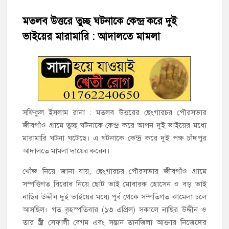
শাহরাস্তিতে মসজিদ কমিটি নিয়ে সংঘর্ষ, উভয় পক্ষের আহত ৫
মতলব উত্তরে তুচ্ছ ঘটনাকে কেন্দ্র করে দুই
ভাইয়ের মারামারি : আদালতে মামলা
চাঁদপুরের শাহরাস্তিতে মাদকাসক্ত অবস্থায় নিজ ঘরে আগুন, যুবক গ্রেফতার
হাজীগঞ্জের টোরাগড় কাজী বাড়ি সড়কে রহিমা ভবনের প্রধান ফটক লক
করে চুরির চেষ্টা
হাজীগঞ্জ পৌরসভার মেয়র প্রার্থী অ্যাড. টিটু টোরাগড় পূর্বপাড়া জামে
সফিকুল ইসলাম রানা : মতলব উত্তরের ছেংগারচর পৌরসভার
মসজিদে জুমা আদায়
জীবগাঁও গ্রামে তুচ্ছ ঘটনাকে কেন্দ্র করে আপন দুই ভাইয়ের মধ্যে
মারামারি ঘটনা ঘটেছে। এ ঘটনাকে কেন্দ্র করে দুই পক্ষ চাঁদপুর
হাজীগঞ্জে শিক্ষার্থীদের লেখাপড়ার মানোন্নয়নে ও উপস্থিতি নিশ্চিতকরণে
আদালতে মামলা দায়ের করেন।
অভিভাবক সমাবেশ
খোঁজ নিয়ে জানা যায়, ছেংগারচর পৌরসভার জীবগাঁও গ্রামে
সম্পত্তিগত বিরোধ নিয়ে ছোট ভাই মোবারক হোসেন ও বড় ভাই
হাজীগঞ্জে অস্বাস্থ্যকর পরিবেশে খাবার প্রস্তুত: ২ হোটেলকে ৪৫ হাজার
টাকা জরিমানা
নাছির উদ্দীন দুই ভাইয়ের মধ্যে পূর্ব থেকে সম্পতিগত ঝামেলা চলে
আসছিল। গত বৃহস্পতিবার (১৩ এপ্রিল) সকালে নাছির উদ্দীন ও
তার স্ত্রী সেফালী বেগম এবং সন্তান তানজিলা আক্তার নিজেদের