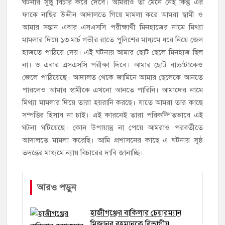
ঘটনার সুষ্ঠু বিচার করে দেবে। আমরাও তা মেনে নেই কিন্তু এর
ফাকে নাছির উদ্দীন আদালতে গিয়ে মামলা করে আমরা স্বামী ও
আমার সন্তান এবার এসএসসি পরীক্ষার্থী মিনহাজের নামে মিথ্যা
মামলার দিয়ে ১৩ মার্চ গভীর রাতে পুলিশের মাধ্যমে ধরে নিয়ে জেল
হাজতে পাঠিয়ে দেয়। এই ঘটনায় আমার ছোট ছেলে মিনহাজ ছিল
না। ও এবার এসএসসি পরীক্ষা দিবে। আমার ছোট্ট বাচ্চাটাকেও
জেলে পাঠিয়েছে। আদালত থেকে জামিনে আমার ছেলেকে আনতে
পারলেও আমার স্বামীকে এখনো আনতে পারিনি। আমাদের নামে
মিথ্যা মামলার দিয়ে তারা হয়রানি করছে। যাতে আমরা তার কাছে
সম্পত্তির হিসাব না চাই। এই কারনেই তারা পরিকল্পিতভাবে এই
ঘটনা ঘটিয়েছে। কোন উপায়ান্তু না পেয়ে আমরাও পরবর্তীতে
আদালতে মামলা করেছি। আমি প্রশাসনের কাছে এ ঘটনায় সুষ্ঠ
তদন্তের মাধ্যমে ন্যায় বিচারের দাবি জানাচ্ছি।
আরও পড়ুন
হাজীগঞ্জের বাকিলার চেয়ারম্যান
মিজানুর রহমানকে বিভাগীয়