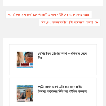
Post
চাঁদপুর-২ আসনে বিএনপির প্রার্থী ড. জালাল উদ্দিনের মনোনয়নপত্র সংগ্রহ
navigation
চাঁদপুর-২ আসনে জাতীয় পার্টির মনোনয়নপত্র জমা
সোরিয়াসিস রোগের কারণ ও প্রতিকার জেনে
নিন
শ্বেতী রোগ: কারণ, প্রতিকার এবং হাকীম
মিজানুর রহমানের চিকিৎসা পদ্ধতির সফলতা