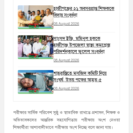
হাজীগঞ্জের ২১ অবসরপ্রাপ্ত শিক্ষককে
বিদায় সংবর্ধনা
08 August 2026
সাংসদ ইঞ্জি. মমিনুল হককে
হাজীগঞ্জ উপজেলা স্বাস্থ্য কমপ্লেক্স
পরিদর্শনকালে ফুলেল সংবর্ধনা
08 August 2026
শাহরাস্তিতে মসজিদ কমিটি নিয়ে
সংঘর্ষ, উভয় পক্ষের আহত ৫
08 August 2026
পরীক্ষার সার্বিক পরিবেশ সুষ্ঠু ও স্বাভাবিক রাখতে প্রশাসন, শিক্ষক ও
অভিভাবকদের আন্তরিক সহযোগিতায় পরীক্ষায় অংশ নেওয়া
শিক্ষার্থীরা আশাবাদীভাবে পরীক্ষায় অংশ নিচ্ছে বলে জানা যায়।