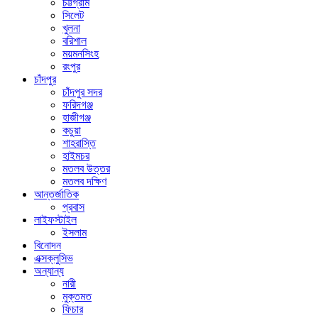
চট্টগ্রাম
সিলেট
খুলনা
বরিশাল
ময়মনসিংহ
রংপুর
চাঁদপুর
চাঁদপুর সদর
ফরিদগঞ্জ
হাজীগঞ্জ
কচুয়া
শাহরাস্তি
হাইমচর
মতলব উত্তর
মতলব দক্ষিণ
আন্তর্জাতিক
প্রবাস
লাইফস্টাইল
ইসলাম
বিনোদন
এক্সক্লুসিভ
অন্যান্য
নারী
মুক্তমত
ফিচার