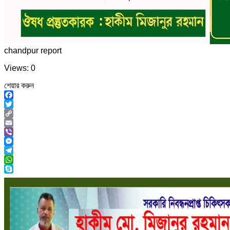
chandpur report
Views: 0
শেয়ার করুন
Facebook
Twitter
Copy
Link
Email
Viber
Messenger
Telegram
WhatsApp
Skype