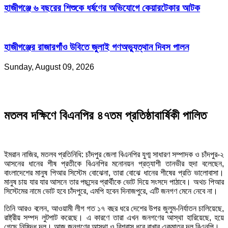
হাজীগঞ্জে ৬ বছরের শিশুকে ধর্ষণের অভিযোগে কেয়ারটেকার আটক
হাজীগঞ্জের রাজারগাঁও উবিতে জুলাই গণঅভ্যুত্থান দিবস পালন
Sunday, August 09, 2026
মতলব দক্ষিণে বিএনপির ৪৭তম প্রতিষ্ঠাবার্ষিকী পালিত
ইমরান নাজির, মতলব প্রতিনিধি: চাঁদপুর জেলা বিএনপির যুগ্ম সাধারণ সম্পাদক ও চাঁদপুর-২
আসনের ধানের শীষ প্রতীকে বিএনপির মনোনয়ন প্রত্যাশী তানভীর হুদা বলেছেন,
বাংলাদেশের মানুষ পিআর সিস্টেম বোঝেনা, তারা বোঝে ধানের শীষের প্রতি ভালোবাসা।
মানুষ চায় যার যার আসনে তার পছন্দের প্রার্থীকে ভোট দিয়ে সংসদে পাঠাবে। অথচ পিআর
সিস্টেমের নামে ভোট হবে চাঁদপুরে, এমপি হবেন দিনাজপুরে, এটি জনগণ মেনে নেবে না।
তিনি আরও বলেন, আওয়ামী লীগ গত ১৭ বছর ধরে দেশের উপর জুলুম-নির্যাতন চালিয়েছে,
রাষ্ট্রীয় সম্পদ লুটপাট করেছে। এ কারণে তারা এখন জনগণের আস্থা হারিয়েছে, হয়ে
গেছে নিষিদ্ধ দল। আজ জনগণের আস্থা ও বিশ্বাস ধরে রাখার একমাত্র দল বিএনপি।