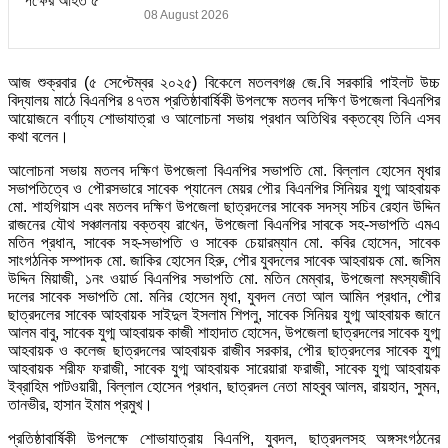
08 August 2026
আজ শুক্রবার (৫ সেপ্টেম্বর ২০২৫) বিকেলে মতলবগঞ্জ জে.বি সরকারি পাইলট উচ্চ
বিদ্যালয় মাঠে বিএনপির ৪৭তম প্রতিষ্ঠাবার্ষিকী উপলক্ষে মতলব দক্ষিণ উপজেলা বিএনপির
আয়োজনে বর্ণাঢ্য শোভাযাত্রা ও আলোচনা সভায় প্রধান অতিথির বক্তব্যে তিনি এসব
কথা বলেন।
আলোচনা সভায় মতলব দক্ষিণ উপজেলা বিএনপির সভাপতি মো. বিল্লাল হোসেন মৃধার
সভাপতিত্বে ও পৌরসভারে সাবেক প্যানেল মেয়র পৌর বিএনপির সিনিয়র যুগ্ম আহবায়ক
মো. শাহগিয়াস এবং মতলব দক্ষিণ উপজেলা ছাত্রদলের সাবেক সদস্য সচিব রেহান উদ্দিন
রাজনের যৌথ সঞ্চালনায় বক্তব্য রাখেন, উপজেলা বিএনপির সাবকে সহ-সভাপতি এমএ
মতিন প্রধান, সাবেক সহ-সভাপতি ও সাবেক চেয়ারম্যান মো. কবির হোসেন, সাবেক
সাংগঠনিক সম্পাদক মো. জাকির হোসেন হিরু, পৌর যুবদলের সাবেক আহবায়ক মো. জসিম
উদ্দিন মিয়াজী, ১নং ওয়ার্ড বিএনপির সভাপতি মো. মতিন মেম্বার, উপজেলা মৎস্যজীবি
দলের সাবেক সভাপতি মো. মনির হোসেন মৃধা, যুবদল নেতা আল আমিন প্রধান, পৌর
ছাত্রদলের সাবেক আহবায়ক সাইদুল ইসলাম শিপলু, সাবেক সিনিয়র যুগ্ম আহবায়ক জানে
আলম বাবু, সাবেক যুগ্ম আহবায়ক কাজী শাহাদাত হোসেন, উপজেলা ছাত্রদলের সাবেক যুগ্ম
আহবায়ক ও কলেজ ছাত্রদলের আহবায়ক রাজীব সরকার, পৌর ছাত্রদলের সাবেক যুগ্ম
আহবায়ক শরীফ ফরাজী, সাবেক যুগ্ম আহবায়ক সারেয়ারা ফরাজী, সাবেক যুগ্ম আহবায়ক
ইব্রাহিম পাটওয়ারী, বিল্লাল হোসেন প্রধান, ছাত্রদল নেতা মাহবুব আলম, রায়হান, সুমন,
তানভীর, হাসান ইমাম প্রমুখ।
প্রতিষ্ঠাবার্ষিকী উপলক্ষে শোভাযাত্রায় বিএনপি, যুবদল, ছাত্রদলসহ অঙ্গসংগঠনের