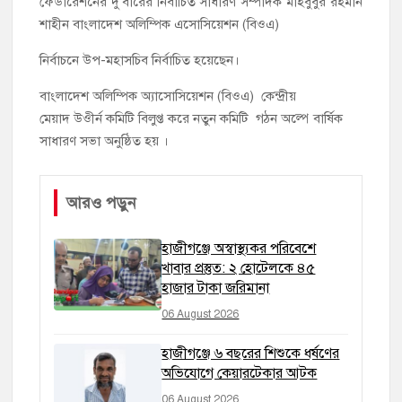
ফেডারেশনের দু’বারের নির্বাচিত সাধারণ সম্পাদক মাহবুবুর রহমান
শাহীন বাংলাদেশ অলিম্পিক এসোসিয়েশন (বিওএ)
নির্বাচনে উপ-মহাসচিব নির্বাচিত হয়েছেন।
বাংলাদেশ অলিম্পিক অ্যাসোসিয়েশন (বিওএ) কেন্দ্রীয়
মেয়াদ উওীর্ন কমিটি বিলুপ্ত করে নতুন কমিটি গঠন অল্পে বার্ষিক
সাধারণ সভা অনুষ্ঠিত হয় ।
আরও পড়ুন
হাজীগঞ্জে অস্বাস্থ্যকর পরিবেশে
খাবার প্রস্তুত: ২ হোটেলকে ৪৫
হাজার টাকা জরিমানা
06 August 2026
হাজীগঞ্জে ৬ বছরের শিশুকে ধর্ষণের
অভিযোগে কেয়ারটেকার আটক
06 August 2026