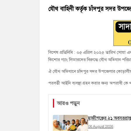
হাজীগঞ্জে ৬ বছরের শিশুকে ধর্ষণের অভিযোগ
যৌথ বাহিনী কর্তৃক চাঁদপুর সদর উপ
হাজীগঞ্জের রাজারগাঁও উবিতে জুলাই গণঅভ্যুত্
বিশেষ প্রতিনিধি : ০৫ এপ্রিল ২০২৫ তারিখ সোয়া একট
কিশোর গ্যাং লিডারদের বিরুদ্ধে যৌথ অভিযান পরি
ঐ যৌথ অভিযানে চাঁদপুর সদর উপজেলার কোড়ালীয়া 
পরবর্তী আইনি ব্যবস্থা গ্রহন করার জন্য অপরাধী কে থ
আরও পড়ুন
হাজীগঞ্জের ২১ অবসরপ্রাপ্
08 August 2026