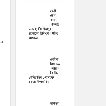
শ্বেতী
রোগ:
কারণ,
প্রতিকার
এবং হাকীম মিজানুর
রহমানের চিকিৎসা পদ্ধতির
সফলতা
ী ও
।
সোরিয়া
সিস কত
প্রকার ও
কি কি?
সোরিয়াসিস থেকে মুক্ত
হওয়ার উপায় কি?
মানসিক