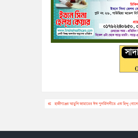
r
Post
হাজীগঞ্জের আড়ুলি জামাতের ঈদ পুনর্মিলনীতে এক হিন্দু বোনের
navigation