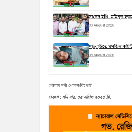
সাংসদ ইঞ্জি. মমিনুল হককে
08 August 2026
শাহরাস্তিতে মসজিদ কমিট
08 August 2026
গোলাম নবী খোকন/রিপোর্ট
প্রকাশ : শনি বা
র, ০৫ এপ্রিল ২০২৫ খ্রি.