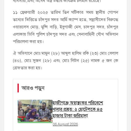
ব্যবসায়ী,এবং অবৈধ অস্ত্র উদ্ধার কার্যক্রম চলমান রয়েছে।
১১ ফ্রেরুয়ারী ২০২৫ তারিখ তিন ঘটিকার সময় স্থানীয় গোপন
তথ্যের ভিত্তিতে চাঁদপুর সদর আর্মি ক্যাম্প হতে, সন্ত্রাসীদের বিরুদ্ধে
ওয়ারলেস মোড়, মুন্সি বাড়ি, ইবুগাজী মেস, চাদপুর সদর, চাঁদপুর
এলাকায় ডিবি পুলিশ চাঁদপুর সদর এবং সেনাবাহিনী যৌথ অভিযান
পরিচালনা করা হয়।
ঐ অভিযানে মোঃ মামুন (২৮) আব্দুল হালিম রকি (২৩) মোঃ বেলাল
(৪০), মোঃ সুজন (২৮) এবং মোঃ লিটন (২৫) নামক ৫ জন কে
গ্রেফতার করা হয়।
আরও পড়ুন
হাজীগঞ্জে অস্বাস্থ্যকর পরিবেশে
খাবার প্রস্তুত: ২ হোটেলকে ৪৫
হাজার টাকা জরিমানা
06 August 2026