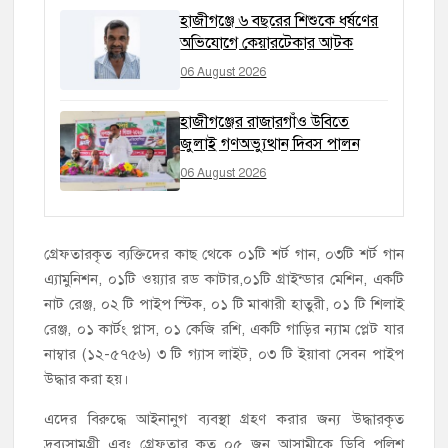
হাজীগঞ্জে ৬ বছরের শিশুকে ধর্ষণের
অভিযোগে কেয়ারটেকার আটক
06 August 2026
হাজীগঞ্জের রাজারগাঁও উবিতে
জুলাই গণঅভ্যুত্থান দিবস পালন
06 August 2026
গ্রেফতারকৃত ব্যক্তিদের কাছ থেকে ০১টি শর্ট গান, ০৩টি শর্ট গান
এ্যামুনিশন, ০১টি ওয়্যার রড কাটার,০১টি গ্রাইন্ডার মেশিন, একটি
নাট রেঞ্জ, ০২ টি পাইপ স্টিক, ০১ টি মাঝারী হাতুরী, ০১ টি শিলাই
রেঞ্জ, ০১ কার্টং প্লাস, ০১ কেজি রশি, একটি গাড়ির ন্যাম প্লেট যার
নাম্বার (১২-৫৭৫৬) ৩ টি গ্যাস লাইট, ০৩ টি ইয়াবা সেবন পাইপ
উদ্ধার করা হয়।
এদের বিরুদ্ধে আইনানুগ ব্যবস্থা গ্রহণ করার জন্য উদ্ধারকৃত
দ্রব্যসামগ্রী এবং গ্রেফতার কৃত ০৫ জন আসামীকে ডিবি পুলিশ