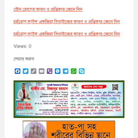
যৌন রোগের কারণ ও প্রতিকার জেনে নিন
চর্মরোগ দাউদ একজিমা বিখাউজের কারণ ও প্রতিকার জেনে নিন
চর্মরোগ দাউদ একজিমা বিখাউজের কারণ ও প্রতিকার জেনে নিন
Views: 0
শেয়ার করুন
F
T
C
E
V
M
T
W
S
a
w
o
m
i
e
e
h
k
c
i
p
a
b
s
l
a
y
e
t
y
i
e
s
e
t
p
b
t
L
l
r
e
g
s
e
o
e
i
n
r
A
o
r
n
g
a
p
k
k
e
m
p
r