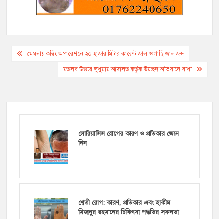
Post
মেঘনায় কম্বিং অপারেশনে ২০ হাজার মিটার কারেন্ট জাল ও গাছি জাল জব্দ
navigation
মতলব উত্তরে লুধুয়ায় আদালত কর্তৃক উচ্ছেদ অভিযানে বাধা
সোরিয়াসিস রোগের কারণ ও প্রতিকার জেনে
নিন
শ্বেতী রোগ: কারণ, প্রতিকার এবং হাকীম
মিজানুর রহমানের চিকিৎসা পদ্ধতির সফলতা