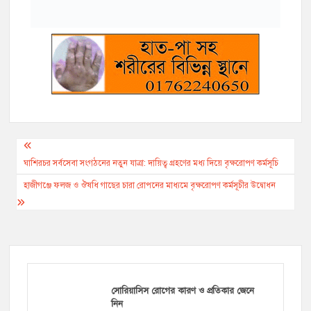
Post
navigation
ঘাশিরচর সর্বসেবা সংগঠনের নতুন যাত্রা: দায়িত্ব গ্রহণের মধ্য দিয়ে বৃক্ষরোপণ কর্মসূচি
হাজীগঞ্জে ফলজ ও ঔষধি গাছের চারা রোপনের মাধ্যমে বৃক্ষরোপণ কর্মসূচীর উদ্বোধন
সোরিয়াসিস রোগের কারণ ও প্রতিকার জেনে
নিন