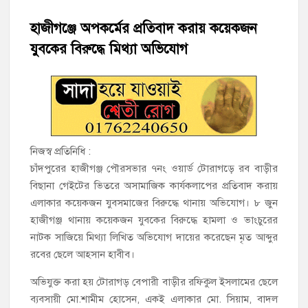
হাজীগঞ্জের টোরাগড় কাজী বাড়ি সড়কে রহিমা ভবনের প্রধান ফটক লক
করে চুরির চেষ্টা
হাজীগঞ্জে অপকর্মের প্রতিবাদ করায় কয়েকজন
যুবকের বিরুদ্ধে মিথ্যা অভিযোগ
হাজীগঞ্জ পৌরসভার মেয়র প্রার্থী অ্যাড. টিটু টোরাগড় পূর্বপাড়া জামে
মসজিদে জুমা আদায়
হাজীগঞ্জে শিক্ষার্থীদের লেখাপড়ার মানোন্নয়নে ও উপস্থিতি নিশ্চিতকরণে
অভিভাবক সমাবেশ
হাজীগঞ্জে অস্বাস্থ্যকর পরিবেশে খাবার প্রস্তুত: ২ হোটেলকে ৪৫ হাজার
নিজস্ব প্রতিনিধি :
টাকা জরিমানা
চাঁদপুরের হাজীগঞ্জ পৌরসভার ৭নং ওয়ার্ড টোরাগড়ে রব বাড়ীর
বিছানা গেইটের ভিতরে অসামাজিক কার্যকলাপের প্রতিবাদ করায়
হাজীগঞ্জে ৬ বছরের শিশুকে ধর্ষণের অভিযোগে কেয়ারটেকার আটক
এলাকার কয়েকজন যুবসমাজের বিরুদ্ধে থানায় অভিযোগ। ৮ জুন
হাজীগঞ্জ থানায় কয়েকজন যুবকের বিরুদ্ধে হামলা ও ভাংচুরের
হাজীগঞ্জের রাজারগাঁও উবিতে জুলাই গণঅভ্যুত্থান দিবস পালন
নাটক সাজিয়ে মিথ্যা লিখিত অভিযোগ দায়ের করেছেন মৃত আব্দুর
রবের ছেলে আহসান হাবীব।
অভিযুক্ত করা হয় টোরাগড় বেপারী বাড়ীর রফিকুল ইসলামের ছেলে
ব্যবসায়ী মো.শামীম হোসেন, একই এলাকার মো. সিয়াম, বাদল