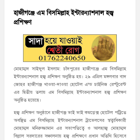
হাজীগঞ্জে শিক্ষার্থীদের লেখাপড়ার মানোন্নয়নে ও উপস্থিতি নিশ্চিতকরণে
অভিভাবক সমাবেশ
হাজীগঞ্জে এম বিসমিল্লাহ ইন্টারন্যাশনাল হজ্ব
প্রশিক্ষণ
হাজীগঞ্জে অস্বাস্থ্যকর পরিবেশে খাবার প্রস্তুত: ২ হোটেলকে ৪৫ হাজার
টাকা জরিমানা
হাজীগঞ্জে ৬ বছরের শিশুকে ধর্ষণের অভিযোগে কেয়ারটেকার আটক
হাজীগঞ্জের রাজারগাঁও উবিতে জুলাই গণঅভ্যুত্থান দিবস পালন
মোহাম্মদ সাইফুল ইসলাম: চাঁদপুরের হাজীগঞ্জে এম বিসমিল্লাহ
হাজীগঞ্জ সরকারি মডেল পাইলট হাই স্কুল অ্যান্ড কলেজে ‘জুলাই
ইন্টারন্যাশনাল হজ্ব প্রশিক্ষণ অনুষ্ঠিত হয়। ২৯ এপ্রিল মঙ্গলবার বাদ
গণঅভ্যুত্থান দিবস’ পালিত
জোহর হাজীগঞ্জ খাওয়া-দাওয়া হোটেল এন্ড চাইনিজ রেস্টুরেন্ট
এর দ্বিতীয় তলায় এম বিসমিল্লাহ ইন্টারন্যাশনাল হজ্ব প্রশিক্ষণ
‘জনগণের ভোটে নির্বাচিত হয়ে ফরিদগঞ্জের উন্নয়নে কাজ করছি’ :
অনুষ্ঠিত হয়েছে।
আলহাজ্ব এমএ হান্নান এমপি
হজ্ব প্রশিক্ষণ অনুষ্ঠানে হাজীগঞ্জ ভাই ভাই কমপ্লেক্স হোটেল পট্রিতে
অবস্থিত এম বিসমিল্লাহ ইন্টারন্যাশনাল ট্রাভেলসের স্বত্বাধিকারী
নৌ পুলিশ ফাঁড়ির নাকের ডগায় কারেন্ট জালের দাপট, মতলবে প্রকাশ্যে
নিষিদ্ধ জাল মেরামত ও মাছ শিকার
মোহাম্মদ মনিরুজ্জামান এর সভাপতিত্বে ও আলহাজ্ব মোহাম্মদ
বিল্লাল সরদারের সঞ্চালনায় হজ্ব প্রশিক্ষণে প্রধান অতিথি হিসেবে