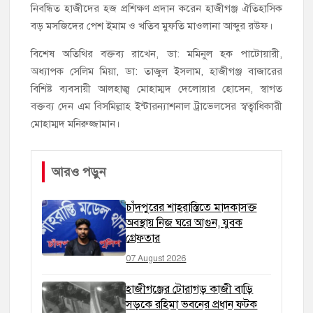
নিবন্ধিত হাজীদের হজ প্রশিক্ষণ প্রদান করেন হাজীগঞ্জ ঐতিহাসিক
বড় মসজিদের পেশ ইমাম ও খতিব মুফতি মাওলানা আব্দুর রউফ।
বিশেষ অতিথির বক্তব্য রাখেন, ডা: মমিনুল হক পাটোয়ারী,
অধ্যাপক সেলিম মিয়া, ডা: তাজুল ইসলাম, হাজীগঞ্জ বাজারের
বিশিষ্ট ব্যবসায়ী আলহাজ্ব মোহাম্মদ দেলোয়ার হোসেন, স্বাগত
বক্তব্য দেন এম বিসমিল্লাহ ইন্টারন্যাশনাল ট্রাভেলসের স্বত্বাধিকারী
মোহাম্মদ মনিরুজ্জামান।
আরও পড়ুন
চাঁদপুরের শাহরাস্তিতে মাদকাসক্ত
অবস্থায় নিজ ঘরে আগুন, যুবক
গ্রেফতার
07 August 2026
হাজীগঞ্জের টোরাগড় কাজী বাড়ি
সড়কে রহিমা ভবনের প্রধান ফটক