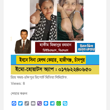
প্রিয় সময়-চাঁদপুর রিপোর্ট মিডিয়া লিমিটেড.
Views: 8
শেয়ার করুন
F
T
C
E
V
M
T
W
S
a
w
o
m
i
e
e
h
k