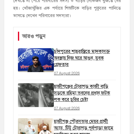
দেখতে না পেয়ে পরিবারের সদস্য ও বাড়ির লোকজন খুঁজতে বের
হয়। খোঁজাখুঁজির এক পর্যায়ে শিশুটিকে বাড়ির পুকুরের পানিতে
ভাসতে দেখেন পরিবারের সদস্যরা।
আরও পড়ুন
চাঁদপুরের শাহরাস্তিতে মাদকাসক্ত
অবস্থায় নিজ ঘরে আগুন, যুবক
গ্রেফতার
07 August 2026
হাজীগঞ্জের টোরাগড় কাজী বাড়ি
সড়কে রহিমা ভবনের প্রধান ফটক
লক করে চুরির চেষ্টা
07 August 2026
হাজীগঞ্জ পৌরসভার মেয়র প্রার্থী
অ্যাড. টিটু টোরাগড় পূর্বপাড়া জামে