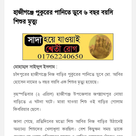
হাজীগঞ্জে শিক্ষার্থীদের লেখাপড়ার মানোন্নয়নে ও উপস্থিতি নিশ্চিতকরণে
অভিভাবক সমাবেশ
হাজীগঞ্জে পুকুরের পানিতে ডুবে ৬ বছর বয়সি
শিশুর মৃত্যু
হাজীগঞ্জে অস্বাস্থ্যকর পরিবেশে খাবার প্রস্তুত: ২ হোটেলকে ৪৫ হাজার
টাকা জরিমানা
হাজীগঞ্জে ৬ বছরের শিশুকে ধর্ষণের অভিযোগে কেয়ারটেকার আটক
হাজীগঞ্জের রাজারগাঁও উবিতে জুলাই গণঅভ্যুত্থান দিবস পালন
মোহাম্মদ সাইফুল ইসলাম :
হাজীগঞ্জ সরকারি মডেল পাইলট হাই স্কুল অ্যান্ড কলেজে ‘জুলাই
চাঁদপুরের হাজীগঞ্জে নিজ বাড়ির পুকুরের পানিতে ডুবে মো. আবির
গণঅভ্যুত্থান দিবস’ পালিত
হোসেন নামের ৬ বছর বয়সি এক শিশুর মৃত্যু হয়েছে।
বৃহস্পতিবার (২ এপ্রিল) হাজীগঞ্জ উপজেলার জগন্নাথপুর নোয়া
‘জনগণের ভোটে নির্বাচিত হয়ে ফরিদগঞ্জের উন্নয়নে কাজ করছি’ :
আলহাজ্ব এমএ হান্নান এমপি
বাড়িতে এ ঘটনা ঘটে। মারা যাওয়া শিশু ওই বাড়ির গোলাম
কিবরিয়ার ছেলে।
নৌ পুলিশ ফাঁড়ির নাকের ডগায় কারেন্ট জালের দাপট, মতলবে প্রকাশ্যে
জানা গেছে, প্রতিদিনের মতো শিশু আবির নিজ বাড়ির উঠানেই
নিষিদ্ধ জাল মেরামত ও মাছ শিকার
অন্যান্য শিশুদের খেলাধূলা করছিল। বেশ কিছুক্ষন সময় তাকে