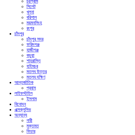
চট্টগ্রাম
সিলেট
খুলনা
বরিশাল
ময়মনসিংহ
রংপুর
চাঁদপুর
চাঁদপুর সদর
ফরিদগঞ্জ
হাজীগঞ্জ
কচুয়া
শাহরাস্তি
হাইমচর
মতলব উত্তর
মতলব দক্ষিণ
আন্তর্জাতিক
প্রবাস
লাইফস্টাইল
ইসলাম
বিনোদন
এক্সক্লুসিভ
অন্যান্য
নারী
মুক্তমত
ফিচার