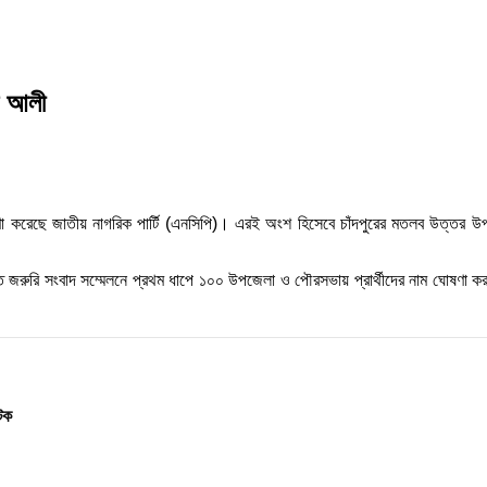
স আলী
ষণা করেছে জাতীয় নাগরিক পার্টি (এনসিপি)। এরই অংশ হিসেবে চাঁদপুরের মতলব উত্তর উপ
 জরুরি সংবাদ সম্মেলনে প্রথম ধাপে ১০০ উপজেলা ও পৌরসভায় প্রার্থীদের নাম ঘোষণা করা 
টক