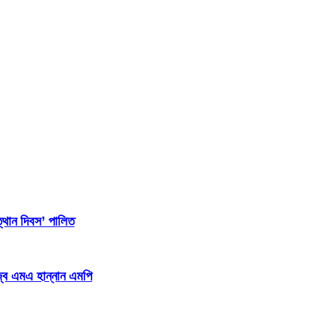
্থান দিবস’ পালিত
জ্ব এমএ হান্নান এমপি