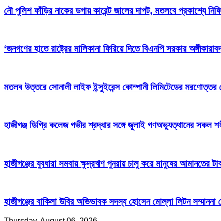
নৌ পুলিশ ফাঁড়ির নাকের ডগায় কারেন্ট জালের দাপট, মতলবে প্রকাশ্যে নিষ
‘জনগণের হাতে রাষ্ট্রের মালিকানা ফিরিয়ে দিতে বিএনপি সরকার অঙ্গীকারাবদ
মতলব উত্তরে সোনালী লাইফ ইন্সুইরেন্স কোম্পানী লিমিটেডের মরণোত্তর
হাজীগঞ্জ ডিগ্রি কলেজ গভীর শ্রদ্ধার সঙ্গে জুলাই গণঅভ্যুত্থানের সকল শ
হাজীগঞ্জের যুবধারা সমবায় ক্ষুদ্রঋণ পুনরায় চালু করে মানুষের আমানতের 
হাজীগঞ্জের বাকিলা উবির অভিভাবক সদস্য হোসেন মোল্লা লিটন সম্মাননা 
Thursday, August 06, 2026