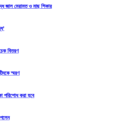
িদ্ধ জাল মেরামত ও মাছ শিকার
্ধ’
 চেক বিতরণ
হীদকে স্মরণ
টাকা পরিশোধ করা হবে
পেলেন