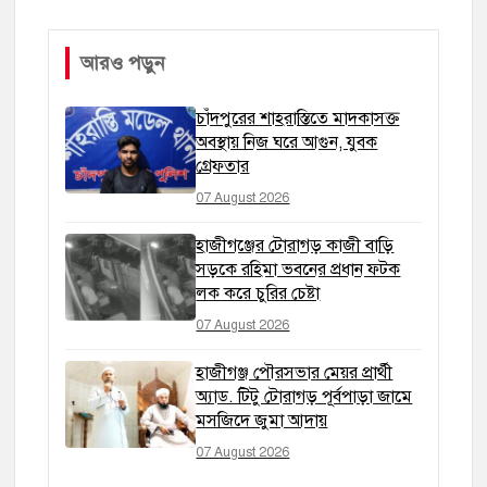
আরও পড়ুন
চাঁদপুরের শাহরাস্তিতে মাদকাসক্ত
অবস্থায় নিজ ঘরে আগুন, যুবক
গ্রেফতার
07 August 2026
হাজীগঞ্জের টোরাগড় কাজী বাড়ি
সড়কে রহিমা ভবনের প্রধান ফটক
লক করে চুরির চেষ্টা
07 August 2026
হাজীগঞ্জ পৌরসভার মেয়র প্রার্থী
অ্যাড. টিটু টোরাগড় পূর্বপাড়া জামে
মসজিদে জুমা আদায়
07 August 2026