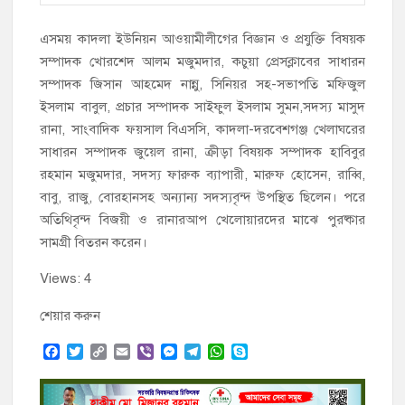
এসময় কাদলা ইউনিয়ন আওয়ামীলীগের বিজ্ঞান ও প্রযুক্তি বিষয়ক
সম্পাদক খোরশেদ আলম মজুমদার, কচুয়া প্রেসক্লাবের সাধারন
সম্পাদক জিসান আহমেদ নান্নু, সিনিয়র সহ-সভাপতি মফিজুল
ইসলাম বাবুল, প্রচার সম্পাদক সাইফুল ইসলাম সুমন,সদস্য মাসুদ
রানা, সাংবাদিক ফয়সাল বিএসসি, কাদলা-দরবেশগঞ্জ খেলাঘরের
সাধারন সম্পাদক জুয়েল রানা, ক্রীড়া বিষয়ক সম্পাদক হাবিবুর
রহমান মজুমদার, সদস্য ফারুক ব্যাপারী, মারুফ হোসেন, রাব্বি,
বাবু, রাজু, বোরহানসহ অন্যান্য সদস্যবৃন্দ উপস্থিত ছিলেন। পরে
অতিথিবৃন্দ বিজয়ী ও রানারআপ খেলোয়ারদের মাঝে পুরষ্কার
সামগ্রী বিতরন করেন।
Views: 4
শেয়ার করুন
F
T
C
E
V
M
T
W
S
a
w
o
m
i
e
e
h
k
c
i
p
a
b
s
l
a
y
e
t
y
i
e
s
e
t
p