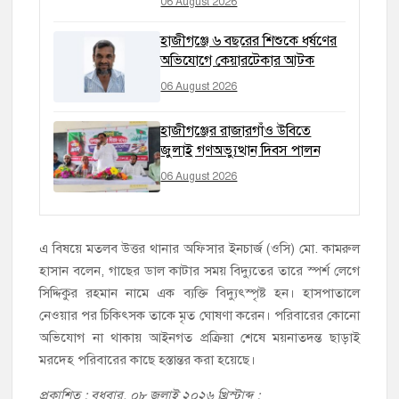
06 August 2026
হাজীগঞ্জে ৬ বছরের শিশুকে ধর্ষণের
অভিযোগে কেয়ারটেকার আটক
06 August 2026
হাজীগঞ্জের রাজারগাঁও উবিতে
জুলাই গণঅভ্যুত্থান দিবস পালন
06 August 2026
এ বিষয়ে মতলব উত্তর থানার অফিসার ইনচার্জ (ওসি) মো. কামরুল
হাসান বলেন, গাছের ডাল কাটার সময় বিদ্যুতের তারে স্পর্শ লেগে
সিদ্দিকুর রহমান নামে এক ব্যক্তি বিদ্যুৎস্পৃষ্ট হন। হাসপাতালে
নেওয়ার পর চিকিৎসক তাকে মৃত ঘোষণা করেন। পরিবারের কোনো
অভিযোগ না থাকায় আইনগত প্রক্রিয়া শেষে ময়নাতদন্ত ছাড়াই
মরদেহ পরিবারের কাছে হস্তান্তর করা হয়েছে।
প্রকাশিত : বুধবার, ০৮ জুলাই ২০২৬ খ্রিস্টাব্দ :