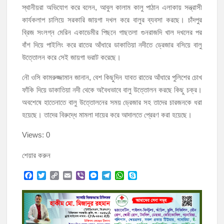
স্থানীয়রা অভিযোগ করে বলেন, আবুল কালাম কালু পাঠান এলাকায় সন্ত্রাসী
কার্যকলাপ চালিয়ে সরকারি জায়গা দখল করে বালুর ব্যবসা করছে। চাঁদপুর
ব্রিজ সংলগ্ন মেরিন একাডেমীর পিছনে গাছতলা গুনরাজদি খাল দখলের পর
বাঁশ দিয়ে পাইলিং করে রাতের আঁধারে ডাকাতিয়া নদীতে ড্রেজার বসিয়ে বালু
উত্তোলন করে সেই জায়গা ভরাট করেছে।
নৌ ওসি কামরুজ্জামান জানান, বেশ কিছুদিন যাবত রাতের আঁধারে পুলিশের চোখ
ফাঁকি দিয়ে ডাকাতিয়া নদী থেকে অবৈধভাবে বালু উত্তোলন করছে কিছু চক্র।
অবশেষে হাতেনাতে বালু উত্তোলনের সময় ড্রেজার সহ তাদের চারজনকে ধরা
হয়েছে। তাদের বিরুদ্ধে মামলা দায়ের করে আদালতে প্রেরণ করা হয়েছে।
Views: 0
শেয়ার করুন
F
T
C
E
V
M
T
W
S
a
w
o
m
i
e
e
h
k
c
i
p
a
b
s
l
a
y
e
t
y
i
e
s
e
t
p
b
t
L
l
r
e
g
s
e
o
e
i
n
r
A