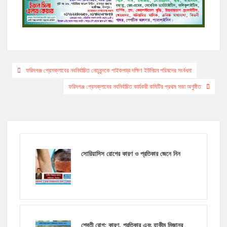
o
r
n
g
a
p
k
k
e
m
p
r
Post
ফরিদগঞ্জ প্রেসক্লাবের নবনির্বাচিত নেতৃবৃন্দকে পাইকপাড়া দক্ষিণ ইউনিয়ন পরিষদের সংর্বধনা
navigation
ফরিদগঞ্জ প্রেসক্লাবের নবনির্বাচিত কার্যকরী কমিটির প্রথম সভা অনুষ্ঠিত
সোরিয়াসিস রোগের কারণ ও প্রতিকার জেনে নিন
শ্বেতী রোগ: কারণ, প্রতিকার এবং হাকীম মিজানুর