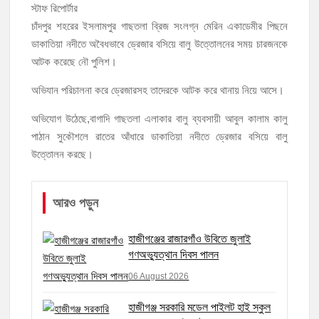
স্টাফ রিপোর্টার
‘জনগণের হাতে রাষ্ট্রের মালিকানা ফিরিয়ে দিতে বিএনপি সরকার অঙ্গীকারাবদ্ধ’
চাঁদপুর শহরের ইসলামপুর গাছতলা ব্রিজ সংলগ্ন মেরিন একাডেমীর পিছনে
ডাকাতিয়া নদীতে অবৈধভাবে ড্রেজার বসিয়ে বালু উত্তোলনের সময় চারজনকে
মতলব উত্তরে সোনালী লাইফ ইন্সুইরেন্স কোম্পানী লিমিটেডের মরণোত্তর চেক বিতরণ
আটক করেছে নৌ পুলিশ।
অভিযান পরিচালনা করে ড্রেজারসহ তাদেরকে আটক করে থানায় নিয়ে আসে।
হাজীগঞ্জ ডিগ্রি কলেজ গভীর শ্রদ্ধার সঙ্গে জুলাই গণঅভ্যুত্থানের সকল শহীদকে
স্মরণ
অভিযোগ উঠেছে,বাগাদি গাছতলা এলাকার বালু ব্যবসায়ী আবুল কালাম কালু
পাঠান সুকৌশলে রাতের আঁধারে ডাকাতিয়া নদীতে ড্রেজার বসিয়ে বালু
হাজীগঞ্জের যুবধারা সমবায় ক্ষুদ্রঋণ পুনরায় চালু করে মানুষের আমানতের টাকা
উত্তোলন করছে।
পরিশোধ করা হবে
আরও পড়ুন
হাজীগঞ্জের বাকিলা উবির অভিভাবক সদস্য হোসেন মোল্লা লিটন সম্মাননা পেলেন
গণঅভ্যুত্থান দিবসে ফরিদগঞ্জ মাদ্রাসা মাঠে বিএনপির গণসমাবেশ
হাজীগঞ্জের রাজারগাঁও উবিতে জুলাই
গণঅভ্যুত্থান দিবস পালন
06 August 2026
হাজীগঞ্জ সরকারি মডেল পাইলট হাই স্কুল