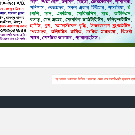
ছেংগারচর পৌরসভা নির্বাচন : স্বতন্ত্র মেয়র পদে স্বামী-স্ত্রী দু’জনই প্রার্