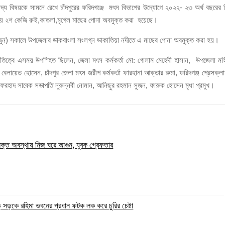
লবে প্রকাশ্যে নিষিদ্ধ জাল মেরামত ও মাছ শিকার
পাদ্য বিষয়কে সামনে রেখে চাঁদপুরের ফরিদগঞ্জে মৎস বিভাগের উদ্যোগে ২০২২- ২৩ অর্থ বছরের 
 জলাশয়ে ২শ কেজি রুই,কাতলা,মৃগেল মাছের পোনা অবমুক্ত করা হয়েছে।
২ জুন) সকালে উপজেলার ডাকবাংলা সংলগ্ন ডাকাতিয়া নদীতে এ মাছের পোনা অবমুক্ত করা হয়।
াপতিত্বে এসময় উপস্হিত ছিলেন, জেলা মৎস কর্মকর্তা মো: গোলাম মেহেদী হাসান, উপজেলা মহ
বেলায়েত হোসেন, চাঁদপুর জেলা মৎস জরীপ কর্মকর্তা ফারহানা আক্তার রুমা, ফরিদগঞ্জ প্রেসক্লা
ম ফরহাদ সাবেক সভাপতি নুরুন্নবী নোমান, আনিছুর রহমান সুজন, ফারুক হোসেন মৃধা প্রমুখ।
াসক্ত অবস্থায় নিজ ঘরে আগুন, যুবক গ্রেফতার
ি সড়কে রহিমা ভবনের প্রধান ফটক লক করে চুরির চেষ্টা