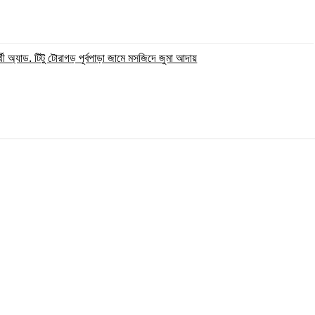
্থী অ্যাড. টিটু টোরাগড় পূর্বপাড়া জামে মসজিদে জুমা আদায়