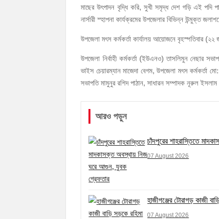
নৌ পুলিশ ফাঁড়ির নাকের ডগায় কারেন্ট জালের দাপট, মত
মাছের উৎপাদন বৃদ্ধি করি, সুখী সমৃদ্ধ দেশ গড়ি এই পদি 
নার্সারী স্হাপনা কার্যক্রমের উপজেলার বিভিন্ন উন্মুক্ত
উপজেলা মৎস কর্মকর্তা কার্যালয় আয়োজনে বৃহস্পতিবার (২
উপজেলা নির্বাহী কর্মকর্তা (ইউএনও) তাসলিমুন নেছার সভ
ভাইস চেয়ারম্যান মাজেদা বেগম, উপজেলা মৎস কর্মকর্তা মো: 
সভাপতি মামুনুর রশিদ পাঠান, সাধারন সম্পাদক নূরুল ইসলা
আরও পড়ুন
চাঁদপুরের শাহরাস্তিতে মাদক
07 August 2026
হাজীগঞ্জের টোরাগড় কাজী বাড়
07 August 2026