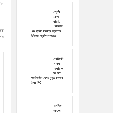
বিল
শ্বেতী
রোগ:
কারণ,
প্রতিকার
িলা
এবং হাকীম মিজানুর রহমানের
চিকিৎসা পদ্ধতির সফলতা
ব’র
সোরিয়াসি
স কত
প্রকার ও
কি কি?
সোরিয়াসিস থেকে মুক্ত হওয়ার
উপায় কি?
মানসিক
রোগের