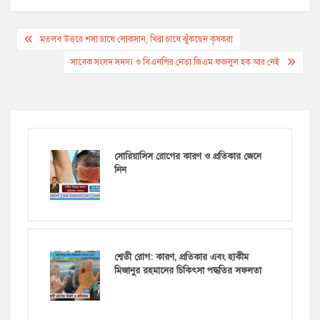
Post
মতলব উত্তরে শসা চাষে লোকসান, খিরা চাষে ঝুঁকছেন কৃষকরা
navigation
সাবেক সংসদ সদস্য ও বিএনপির নেতা জিএম ফজলুল হক আর নেই
সোরিয়াসিস রোগের কারণ ও প্রতিকার জেনে
নিন
শ্বেতী রোগ: কারণ, প্রতিকার এবং হাকীম
মিজানুর রহমানের চিকিৎসা পদ্ধতির সফলতা