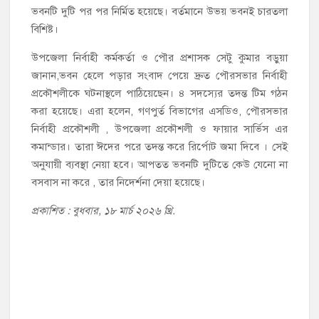
ভবনটি দুটি পর পর নির্মিত হয়েছে। বর্তমানে উভয় ভবনই চারতলা
বিশিষ্ট।
উপজেলা নির্বাহী কর্মকর্তা ও পৌর প্রশাসক সেটু কুমার বড়ুয়া
জানান,ভবন হেলে পড়ার সংবাদ পেয়ে দ্রুত পৌরসভার নির্বাহী
প্রকৌশলীকে ঘটনাস্থলে পাঠিয়েছেন। ৪ সদস্যের তদন্ত টিম গঠন
করা হয়েছে। এরা হলেন, গণপুর্ত বিভাগের এসডিও, পৌরসভার
নির্বাহী প্রকৌশলী , উপজেলা প্রকৌশলী ও ফায়ার সার্ভিস এর
কমান্ডার। তারা ঈদের পরে তদন্ত করে রির্পোট জমা দিবে । সেই
অনুযায়ী ব্যবস্থা নেয়া হবে। আপতত ভবনটি দুটিতে কেউ যেনো না
বসবাস না করে , তার নিদের্শনা দেয়া হয়েছে।
প্রকাশিত : বুধবার, ১৮ মার্চ ২০২৬ খ্রি.