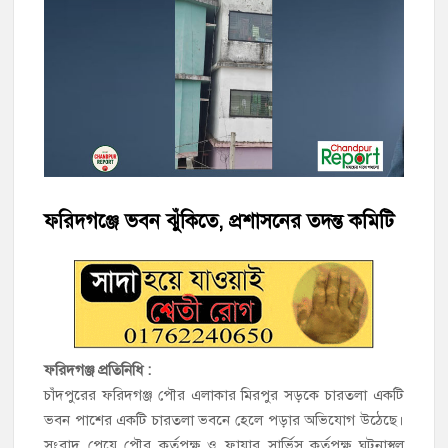
‘জনগণের ভোটে নির্বাচিত হয়ে ফরিদগঞ্জের উন্নয়নে কাজ করছি’ :
আলহাজ্ব এমএ হান্নান এমপি
নৌ পুলিশ ফাঁড়ির নাকের ডগায় কারেন্ট জালের দাপট, মতলবে প্রকাশ্যে
নিষিদ্ধ জাল মেরামত ও মাছ শিকার
‘জনগণের হাতে রাষ্ট্রের মালিকানা ফিরিয়ে দিতে বিএনপি সরকার
অঙ্গীকারাবদ্ধ’
ফরিদগঞ্জে ভবন ঝুঁকিতে, প্রশাসনের তদন্ত কমিটি
মতলব উত্তরে সোনালী লাইফ ইন্সুইরেন্স কোম্পানী লিমিটেডের মরণোত্তর
চেক বিতরণ
হাজীগঞ্জ ডিগ্রি কলেজ গভীর শ্রদ্ধার সঙ্গে জুলাই গণঅভ্যুত্থানের সকল
শহীদকে স্মরণ
ফরিদগঞ্জ প্রতিনিধি :
চাঁদপুরের ফরিদগঞ্জ পৌর এলাকার মিরপুর সড়কে চারতলা একটি
হাজীগঞ্জের যুবধারা সমবায় ক্ষুদ্রঋণ পুনরায় চালু করে মানুষের আমানতের
টাকা পরিশোধ করা হবে
ভবন পাশের একটি চারতলা ভবনে হেলে পড়ার অভিযোগ উঠেছে।
সংবাদ পেয়ে পৌর কর্তৃপক্ষ ও ফায়ার সার্ভিস কর্তৃপক্ষ ঘটনাস্থল