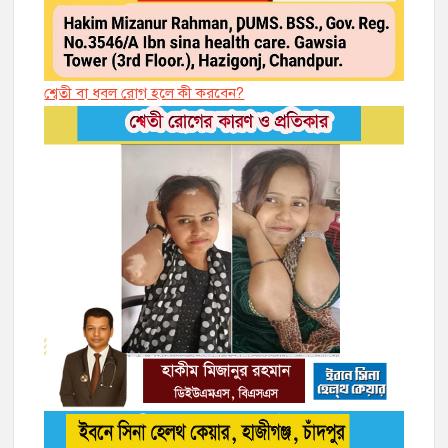
শ্বেতী বা ধবল রোগ হলে কী করবেন?