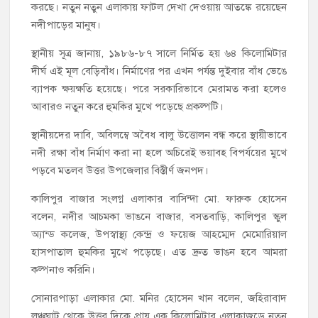
করছে। নতুন নতুন এলাকায় ফাটল দেখা দেওয়ায় আতঙ্কে রয়েছেন
নদীপাড়ের মানুষ।
স্থানীয় সূত্র জানায়, ১৯৮৬-৮৭ সালে নির্মিত হয় ৬৪ কিলোমিটার
দীর্ঘ এই মূল বেড়িবাঁধ। নির্মাণের পর এখন পর্যন্ত দুইবার বাঁধ ভেঙে
ব্যাপক ক্ষয়ক্ষতি হয়েছে। পরে সরকারিভাবে মেরামত করা হলেও
আবারও নতুন করে হুমকির মুখে পড়েছে প্রকল্পটি।
স্থানীয়দের দাবি, অবিলম্বে অবৈধ বালু উত্তোলন বন্ধ করে স্থায়ীভাবে
নদী রক্ষা বাঁধ নির্মাণ করা না হলে অচিরেই ভয়াবহ বিপর্যয়ের মুখে
পড়বে মতলব উত্তর উপজেলার বিস্তীর্ণ জনপদ।
কালিপুর বাজার সংলগ্ন এলাকার বাসিন্দা মো. ফারুক হোসেন
বলেন, নদীর আচমকা ভাঙনে বাজার, বসতবাড়ি, কালিপুর স্কুল
অ্যান্ড কলেজ, উপস্বাস্থ্য কেন্দ্র ও ফয়েজ আহম্মেদ মেমোরিয়াল
হাসপাতাল হুমকির মুখে পড়েছে। এত দ্রুত ভাঙন হবে আমরা
কল্পনাও করিনি।
সোনারপাড়া এলাকার মো. মনির হোসেন খান বলেন, জহিরাবাদ
লঞ্চঘাট থেকে উত্তর দিকে প্রায় এক কিলোমিটার এলাকাজুড়ে নতুন