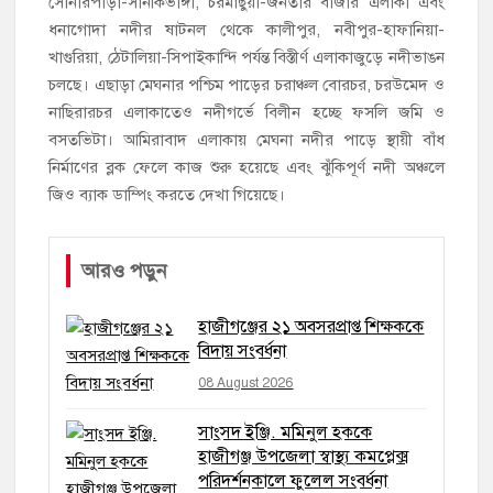
সোনারপাড়া-সানকিভাঙ্গা, চরমাছুয়া-জনতার বাজার এলাকা এবং
ধনাগোদা নদীর ষাটনল থেকে কালীপুর, নবীপুর-হাফানিয়া-
খাগুরিয়া, ঠেটালিয়া-সিপাইকান্দি পর্যন্ত বিস্তীর্ণ এলাকাজুড়ে নদীভাঙন
চলছে। এছাড়া মেঘনার পশ্চিম পাড়ের চরাঞ্চল বোরচর, চরউমেদ ও
নাছিরারচর এলাকাতেও নদীগর্ভে বিলীন হচ্ছে ফসলি জমি ও
বসতভিটা। আমিরাবাদ এলাকায় মেঘনা নদীর পাড়ে স্থায়ী বাঁধ
নির্মাণের ব্লক ফেলে কাজ শুরু হয়েছে এবং ঝুঁকিপূর্ণ নদী অঞ্চলে
জিও ব্যাক ডাম্পিং করতে দেখা গিয়েছে।
আরও পড়ুন
হাজীগঞ্জের ২১ অবসরপ্রাপ্ত শিক্ষককে
বিদায় সংবর্ধনা
08 August 2026
সাংসদ ইঞ্জি. মমিনুল হককে
হাজীগঞ্জ উপজেলা স্বাস্থ্য কমপ্লেক্স
পরিদর্শনকালে ফুলেল সংবর্ধনা