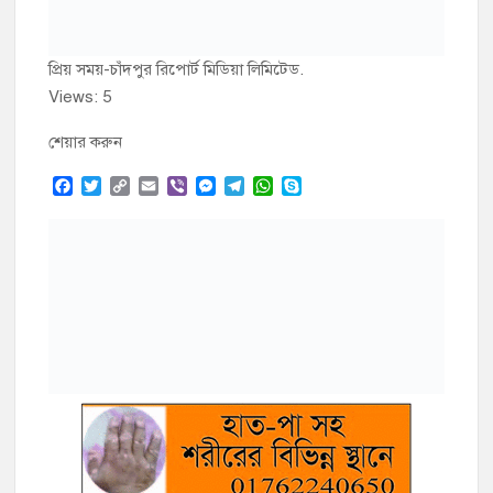
Post
লঞ্চযাত্রী প্রসূতী মায়ের চিকিৎসা সহায়তা দিয়েছে কোস্টগার্ড
navigation
বাগানবাড়ি আইডিয়েল একাডেমির এডহক কমিটির সভাপতি মনিরুল ইসলাম
সোরিয়াসিস রোগের কারণ ও প্রতিকার জেনে
নিন