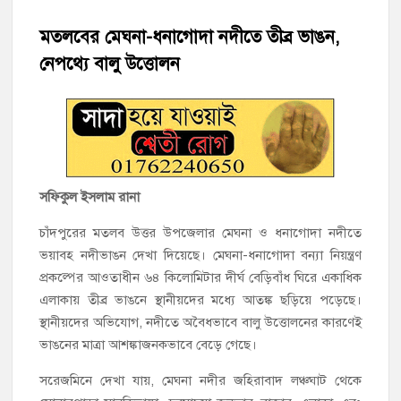
হাজীগঞ্জের টোরাগড় কাজী বাড়ি সড়কে রহিমা ভবনের প্রধান ফটক লক
করে চুরির চেষ্টা
মতলবের মেঘনা-ধনাগোদা নদীতে তীব্র ভাঙন,
নেপথ্যে বালু উত্তোলন
হাজীগঞ্জ পৌরসভার মেয়র প্রার্থী অ্যাড. টিটু টোরাগড় পূর্বপাড়া জামে
মসজিদে জুমা আদায়
হাজীগঞ্জে শিক্ষার্থীদের লেখাপড়ার মানোন্নয়নে ও উপস্থিতি নিশ্চিতকরণে
অভিভাবক সমাবেশ
হাজীগঞ্জে অস্বাস্থ্যকর পরিবেশে খাবার প্রস্তুত: ২ হোটেলকে ৪৫ হাজার
সফিকুল ইসলাম রানা
টাকা জরিমানা
চাঁদপুরের মতলব উত্তর উপজেলার মেঘনা ও ধনাগোদা নদীতে
ভয়াবহ নদীভাঙন দেখা দিয়েছে। মেঘনা-ধনাগোদা বন্যা নিয়ন্ত্রণ
হাজীগঞ্জে ৬ বছরের শিশুকে ধর্ষণের অভিযোগে কেয়ারটেকার আটক
প্রকল্পের আওতাধীন ৬৪ কিলোমিটার দীর্ঘ বেড়িবাঁধ ঘিরে একাধিক
হাজীগঞ্জের রাজারগাঁও উবিতে জুলাই গণঅভ্যুত্থান দিবস পালন
এলাকায় তীব্র ভাঙনে স্থানীয়দের মধ্যে আতঙ্ক ছড়িয়ে পড়েছে।
স্থানীয়দের অভিযোগ, নদীতে অবৈধভাবে বালু উত্তোলনের কারণেই
ভাঙনের মাত্রা আশঙ্কাজনকভাবে বেড়ে গেছে।
সরেজমিনে দেখা যায়, মেঘনা নদীর জহিরাবাদ লঞ্চঘাট থেকে